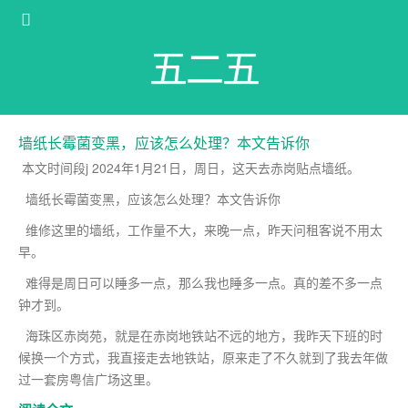
五二五
墙纸长霉菌变黑，应该怎么处理？本文告诉你
本文时间段j 2024年1月21日，周日，这天去赤岗贴点墙纸。
墙纸长霉菌变黑，应该怎么处理？本文告诉你
维修这里的墙纸，工作量不大，来晚一点，昨天问租客说不用太
早。
难得是周日可以睡多一点，那么我也睡多一点。真的差不多一点
钟才到。
海珠区赤岗苑，就是在赤岗地铁站不远的地方，我昨天下班的时
候换一个方式，我直接走去地铁站，原来走了不久就到了我去年做
过一套房粤信广场这里。