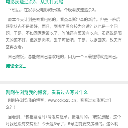
电影疾速追杀3，从头打到尾
下班后，在家享受电影的乐趣。今晚看
疾速追杀3。
原本今天计划是去看电影的，看杰森斯坦森的新片。但是下班后
感觉状态不是很好，而且，到哪里看会较为合适？这也是一个问
题，于是，不如回家煮饭吃了，昨晚还有菜没有吃完，虽然说是隔
天的菜不好，但这是肉呢，丢了可惜吧，于是，决定回家。改天有
空再去看。
自己做饭，总能做自己喜欢吃的，因为一个人最懂得就是自己。
阅读全文...
刚刚在浏览我的博客，看看过去写过什么
刚刚在浏览我的博客，www.cdx525.cn，看看过去我写过什
么？
！
当看到：“包租婆准时1号发房租单，挺准时的。”我就想起，这个
月我还没有交房租！今天是6号了，5号之前要交房租的。这么晚