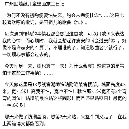
广州贴墙纸儿童壁画施工日记
“为何还没有初吻便要怕失恋，约会未完便挂念”……这是比
较喜欢哼的歌词，是容祖儿的歌曲《怯》。
每次遇到怯场的事情我都会想起这首歌，可以用歌词来表达
我的心情！而心烦时，我就会想起许志安的《会过去的》，好
像不是许志安的？算了，不理谁的了，知道歌曲名字就行了，
一切烦心事都会过去的。
今天忙足一天，脚也震了一天！为什么会震？难道真的是害
怕干这些工作事情？……
今天做这里是13号线官湖地铁站附近某售楼部。墙面高度4.3
米，宽7.2米！高我不怕，宽也不怕！就怕那7.2米宽还有2个弯
弯的圆位！贴墙纸最怕贴这些圆形！而且还是贴壁画！最宽的
一幅3米多！
那天来做了防潮基膜，想第2天来贴，来签个到又走了，在我
上两篇博文都能看到。