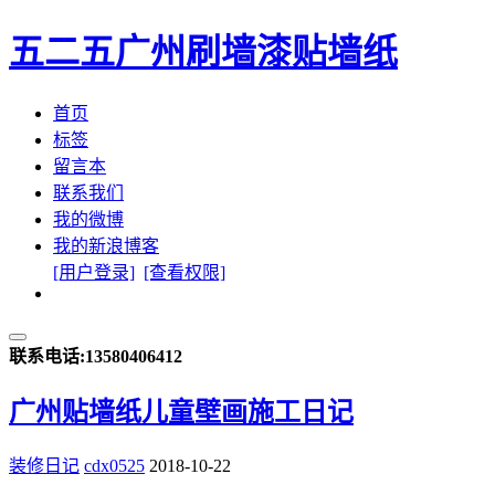
五二五
广州刷墙漆贴墙纸
首页
标签
留言本
联系我们
我的微博
我的新浪博客
[用户登录]
[查看权限]
联系电话:13580406412
广州贴墙纸儿童壁画施工日记
装修日记
cdx0525
2018-10-22