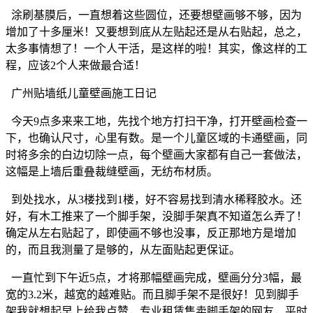
涂刷基膜后，一直想着这些圆位，还要想壁画够不够，因为
增加了十多厘米！又要想到底从左贴起还是从右贴起，总之，
太多事情想了！一个人干活，是这样的啦！其实，像这样的工
程，应该2个人来做最合适！
广州贴墙纸儿童壁画施工日记
今天9点多来来工地，先找个地方打扫干净，打开壁画检查一
下，也确认尺寸，心里有数。是一个儿童区域的卡通壁画，同
时将多余的白边切除一点，每个壁画大家都有自己一套做法，
这幅是上墙后重叠裁缝壁画，无纺布材质。
到处找水，从3楼找到1楼，好不容易找到清水稀释胶水。还
好，有木工推来了一个脚手架，没脚手架真不知道怎么弄了！
确定从左右贴起了，即使画不够也没事，反正那地方是增加
的，而且我测量了是够的，从左面贴起更保证。
一直忙到下午近5点，才将那幅壁画完成，壁画分分3幅，最
宽的3.2米，越宽的越难贴。而且脚手架不是很好！见到脚手
架我就想起早上给我点赞，专业租赁售卖脚手架的网友，平时