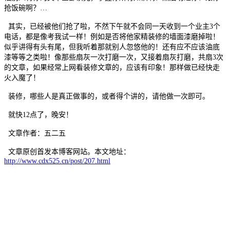
抢饭碗啊？…
其实，已经被他们抢了啦，不然下午就不会同一天收到一个业主3个
电话，都是像考我试一样！例如是否将他家精装修的墙面漆磨掉啦！
似乎讲得有头有尾，但我听着那就别人忽悠他的！还有应不应该油底
漆等等之类啦！像那些扇灰一次打磨一次，又接着扇灰打磨，共扇3次
的文章，如果经常上网看装修文章的，应该有印象！那样做已经快走
火入魔了！
装修，哪些人是真正做事的，或者得个讲的，请他做一次即可。
就快12点了，晚安！
文章作者：五二五
文章原创首发本博客网站。本文地址：
http://www.cdx525.cn/post/207.html