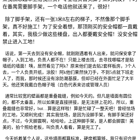
在番禺需要脚手架，一个电话他就送来了，很好！
除了脚手架，还有一张3米8左右的梯子，不然像那个脚手
架，真不好施工！为了安全着想，那顶刚买的安全帽都一直戴
着，其实，我极少做这些楼盘，出入都要戴安全帽！没安全帽
禁止进入工地！
话说，第一天去到没有安全帽，就刚刚遇着有人出来，就问保安拿了
帽子，入到工地，负责人都不在！只能上楼去找，去寻找哪幅才是贴
墙纸的墙面！咦，居然看见了阿k？原来他们是去贴2套样板房，3个人
去，一个人负责开纸，涂胶！阿k他们果然快刀手，不到5点就下班走
人了，而我，那时候还没有涂防潮基膜，但却已经在外面忙足了大半
天。他还笑我戴白色帽子哦（白色代表来访或管理人员）
通常比较宽的壁画都是重叠裁缝，例如今天的。但凡是墙面有圆位
的，都不太垂直，所以如果是直接拼接，是无法拼上花的，所以，重
叠裁缝也非常好，but…算是这样啦！算是忙碌了一整天吧！曾经怯场
的工地，又顺利完成！其实我怯场，是因为没脚手架，有脚手架还好
点，不过，今天脚震啊，哈哈哈，上这种脚手架，是人都会脚震！美
美的，拍个照给老板，叫负责人看看，算是完工了。
今天听着某个人说，这些墙面都算标准，硬度都算够，我只有迎合是