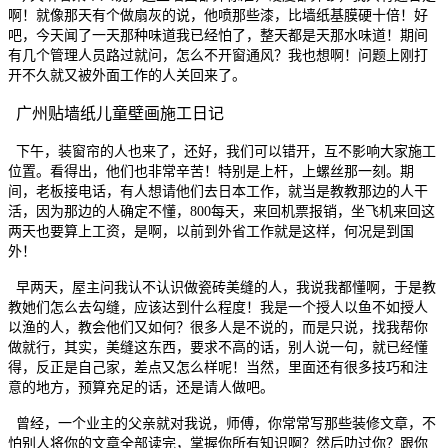
啊！就像那天有个做扇灰的说，他喷那些漆，比墙纸基膜硬十倍！好
吧，今天闻了一天那种味道我已经怕了，整天都是天那水味道！期间
有几个管理人员路过就问，怎么不开窗通风？我也想啊！问题上刚打
开不久就又被外面工作的人关回来了。
广州贴墙纸儿童壁画施工日记
下午，装窗帘的人也来了，还好，我们可以错开，互不影响大家施工
位置。看得出，他们也非常辛苦！特别是上杆，上螺丝那一刻。期
间，老板接电话，有人想请他们去日本工作，就当是教教那边的人干
活，因为那边的人确定不懂，800每天，来回机票报销，坐飞机来回这
两天也要算上工资，是啊，以前到外省工作就是这样，何况是到国
外！
早两天，屋主问我认不认识做瓷砖美缝的人，我说我都懂啊，于是教
教她们怎么去勾缝，应该达到什么程度！我是一个授人以鱼不如授人
以渔的人，教会他们又如何？很多人是不说的，而是只说，找我帮你
做就行，其实，美缝这东西，要求不高的话，别人说一句，就已经懂
得，反正是自己家，差点又怎么样呢！当然，里面还有很多技巧和注
意的地方，预算充足的话，还是请人做吧。
曾经，一个业主的父亲就对我说，师傅，你常常写那些装修文章，不
怕别人将你的文章全部读完，掌握你所有知识啊？然后叻过你？跟你