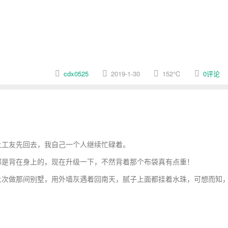
cdx0525
2019-1-30
152
℃
0评论
工友先回去，我自己一个人继续忙碌着。
是背在身上的，现在升级一下，不然背着那个布袋真有点重！
次做那间别墅，用外墙灰遇着回南天，腻子上面都挂着水珠，可想而知