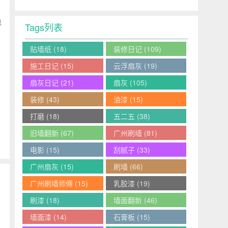
也
Tags列表
贴墙纸
(18)
装修日记
(109)
施工日记
(15)
云浮扇灰
(19)
扇灰日记
(21)
扇灰
(105)
装修
(43)
油漆
(15)
打磨
(18)
五二五
(38)
旧墙翻新
(67)
广州刷墙
(81)
电影
(15)
刮腻子
(33)
广州扇灰
(15)
刷墙
(66)
广州刷墙师傅
(15)
乳胶漆
(19)
刷漆
(18)
墙面翻新
(46)
墙面漆
(14)
石膏板
(15)