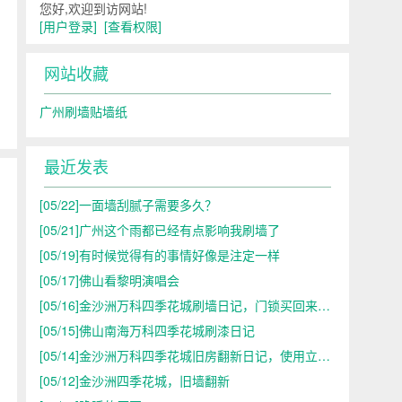
您好,欢迎到访网站!
[用户登录]
[查看权限]
网站收藏
广州刷墙贴墙纸
最近发表
[05/22]
一面墙刮腻子需要多久？
[05/21]
广州这个雨都已经有点影响我刷墙了
[05/19]
有时候觉得有的事情好像是注定一样
[05/17]
佛山看黎明演唱会
[05/16]
金沙洲万科四季花城刷墙日记，门锁买回来了，不合适
，
[05/15]
佛山南海万科四季花城刷漆日记
[05/14]
金沙洲万科四季花城旧房翻新日记，使用立邦漆
[05/12]
金沙洲四季花城，旧墙翻新