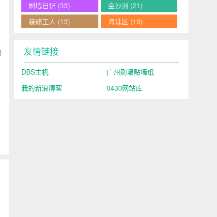
刷墙日记
(33)
金沙洲
(21)
装修工人
(13)
海珠区
(19)
友情链接
动
DBS主机
广州刷墙贴墙纸
我的新浪博客
0430网站库