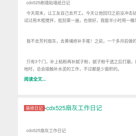
cdx525刷墙贴墙纸日记
今天周末，让工友自己去开工。今天让他回归之前没冲击钻
试过用木棍搅拌，批刮第一遍，也很好，我能半小时用一桶
我不去芳村扇灰，去黄埔修补手尾！之前，一个多月前做的
只有3个门，补上粘粉再补腻子粉，腻子粉干透之后打磨，
地时，总会接触补水泥的工作，不过都是少面积的。
阅读全文...
cdx525扇灰工作日记
装修日记
cdx525扇灰工作日记