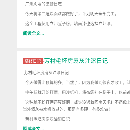
广州刷墙的装修日志
今天将第二遍墙面漆都做好了，计划明天全部完工。
这个工程使用立邦腻子粉，墙面漆也选择立邦漆。
阅读全文...
芳村毛坯房扇灰油漆日记
装修日记
芳村毛坯房扇灰油漆日记
今天做得比预算的多。当然了，因为我做到很夜才收工，让
中午我就开始打磨，用沙纸机，将布袋挂在梯子上，以前都
这种腻子粉打磨还算好磨，或许没遇着回南天吧！不然像上
当外墙灰被水吸收过的，那是有多硬，有多难做！
芳村毛坯房扇灰油漆日记
阅读全文...