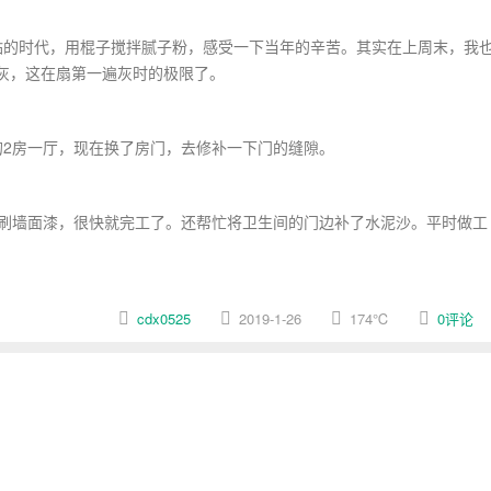
的时代，用棍子搅拌腻子粉，感受一下当年的辛苦。其实在上周末，我
灰，这在扇第一遍灰时的极限了。
2房一厅，现在换了房门，去修补一下门的缝隙。
刷墙面漆，很快就完工了。还帮忙将卫生间的门边补了水泥沙。平时做工
cdx0525
2019-1-26
174
℃
0评论