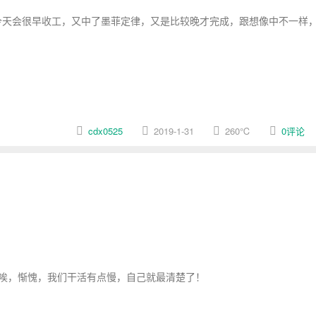
天会很早收工，又中了墨菲定律，又是比较晚才完成，跟想像中不一样
cdx0525
2019-1-31
260
℃
0评论
唉，惭愧，我们干活有点慢，自己就最清楚了！