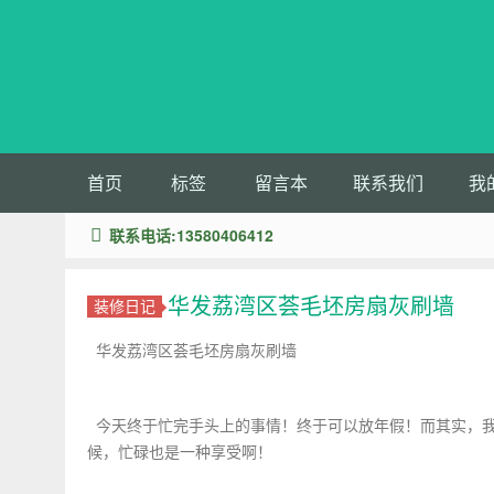
首页
标签
留言本
联系我们
我
联系电话:13580406412
华发荔湾区荟毛坯房扇灰刷墙
装修日记
华发荔湾区荟毛坯房扇灰刷墙
今天终于忙完手头上的事情！终于可以放年假！而其实，我
候，忙碌也是一种享受啊！