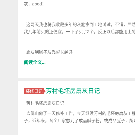
灰，good！
这两天我也将我收藏多年的灰匙拿到工地试试，不错，居然
我几年前买的还便宜，一下子买了2个，反正以后都能用上
扇灰刮腻子灰匙越长越好
阅读全文...
芳村毛坯房扇灰日记
装修日记
芳村毛坯房扇灰日记
去佛山做了一天修补工作，今天继续芳村的毛坯房扇灰工程！
子，近年来，各个厂家想到了成品腻子粉，或成品腻子，所