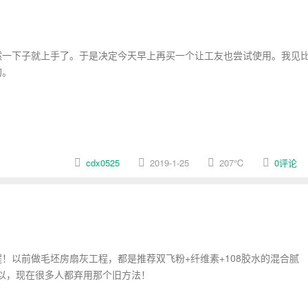
一下子就上手了。于是决定今天早上再买一个让工友也尝试使用。我见
的。
cdx0525
2019-1-25
207
℃
0评论
以前做毛坯房扇灰工程，都是推荐双飞粉+纤维素+108胶水的混合腻
以，现在很多人都弃用那个旧方法！