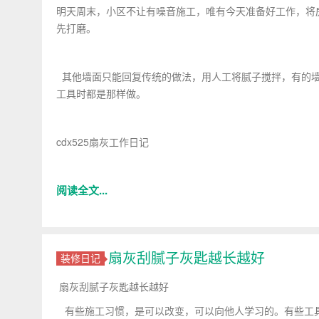
明天周末，小区不让有噪音施工，唯有今天准备好工作，将
先打磨。
其他墙面只能回复传统的做法，用人工将腻子搅拌，有的墙
工具时都是那样做。
cdx525扇灰工作日记
阅读全文...
扇灰刮腻子灰匙越长越好
装修日记
扇灰刮腻子灰匙越长越好
有些施工习惯，是可以改变，可以向他人学习的。有些工