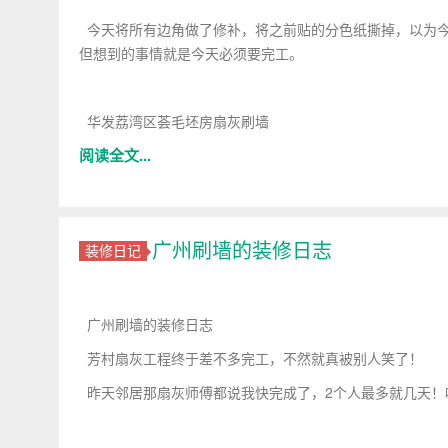
今天将所有边角做了修补，将之前贴的分色纸撕掉，以为今
但想到的事情就是今天必须要完工。
华发荔湾区荟毛坯房扇灰刷墙
阅读全文...
广州刷墙的装修日志
装修日记
广州刷墙的装修日志
芳村扇灰工程终于差不多完工，不然就真被别人笑了！
昨天邻居那扇灰师傅都说我快完成了，2个人最多就几天！