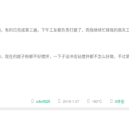
，有的已完成第三遍，下午工友都负责打磨了，而我继续忙碌我的扇灰
，现在的腻子粉都不好搅拌，一下子没冲击钻搅拌都不怎么好做，不过
cdx0525
2019-1-27
180
℃
0评论