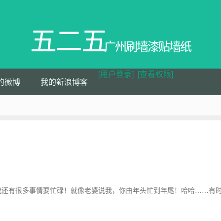
五二五
广州刷墙漆贴墙纸
[用户登录]
[查看权限]
的微博
我的新浪博客
还有很多事情要忙碌！就像老婆说我，你由年头忙到年尾！哈哈……有