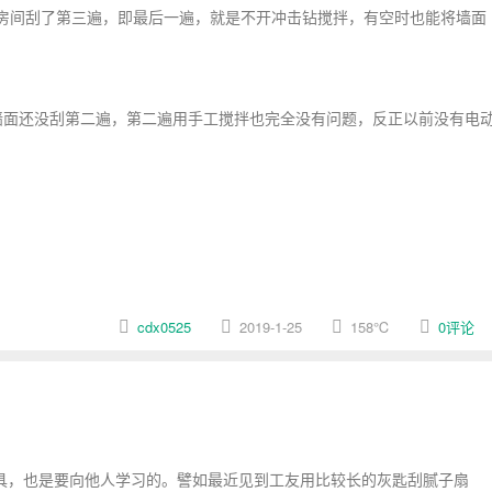
房间刮了第三遍，即最后一遍，就是不开冲击钻搅拌，有空时也能将墙面
面还没刮第二遍，第二遍用手工搅拌也完全没有问题，反正以前没有电
cdx0525
2019-1-25
158
℃
0评论
具，也是要向他人学习的。譬如最近见到工友用比较长的灰匙刮腻子扇