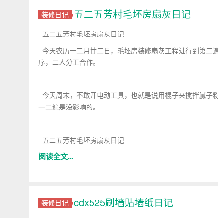
五二五芳村毛坯房扇灰日记
装修日记
五二五芳村毛坯房扇灰日记
今天农历十二月廿二日，毛坯房装修扇灰工程进行到第二遍
序，二人分工合作。
今天周末，不敢开电动工具，也就是说用棍子来搅拌腻子粉
一二遍是没影响的。
五二五芳村毛坯房扇灰日记
阅读全文...
cdx525刷墙贴墙纸日记
装修日记