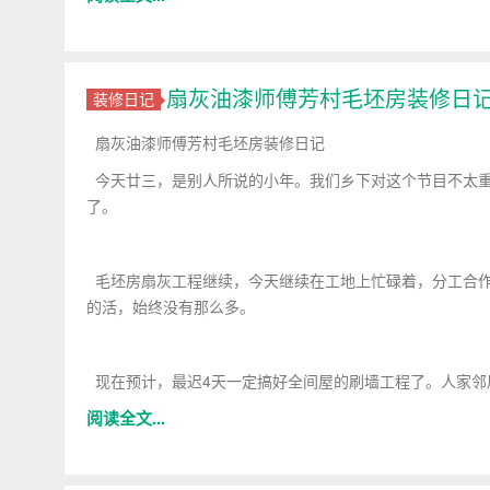
扇灰油漆师傅芳村毛坯房装修日
装修日记
扇灰油漆师傅芳村毛坯房装修日记
今天廿三，是别人所说的小年。我们乡下对这个节目不太重
了。
毛坯房扇灰工程继续，今天继续在工地上忙碌着，分工合作
的活，始终没有那么多。
现在预计，最迟4天一定搞好全间屋的刷墙工程了。人家邻
阅读全文...