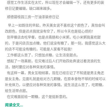
感觉工作生活实在太忙，所以现在才会编辑一下，还有更多的装
修日记要编辑，缺口越来越多。
顺德碧桂园三房一厅油漆装修日记
早上一如既往的早起，昨天美女说不喜欢这个颜色了，真怕会叫
改颜色，但是迟点我就没有空了，所以今天也是挺心烦的！
到早餐店去吃早餐，也是点斋肠和小米粥，吃小米粥我喜欢甜
的，于是问店员加点糖，他们说没有糖了，那一刻，我感觉这么大
的店不可能没有糖的，可能是人家看不起我！
工作都这么苦了，只想加点糖，让生活变甜点。
想起了一场美剧，在灾难过后人们开始四处奔波过着流浪的生
活，随时要应对各种突发的事情。
有这样一幕，男女互相倾慕，现在已经忘记了不知道是男主角还
是女主角，见面礼就是给对方几颗糖，在原本食物不够的时候可以
补充体力，以便应对各种突发的事情。说生活这么苦了，吃颗糖，
给生活带点甜。
在灾难面前给一颗糖，这个是挺新意的。
阅读全文...