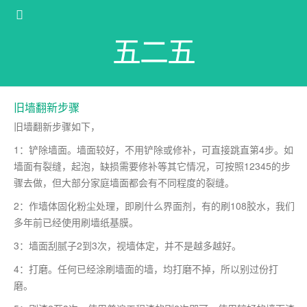
五二五
旧墙翻新步骤
旧墙翻新步骤如下，
1：铲除墙面。墙面较好，不用铲除或修补，可直接跳直第4步。如
墙面有裂缝，起泡，缺损需要修补等其它情况，可按照12345的步
骤去做，但大部分家庭墙面都会有不同程度的裂缝。
2：作墙体固化粉尘处理，即刷什么界面剂，有的刷108胶水，我们
多年前已经使用刷墙纸基膜。
3：墙面刮腻子2到3次，视墙体定，并不是越多越好。
4：打磨。任何已经涂刷墙面的墙，均打磨不掉，所以别过份打
磨。