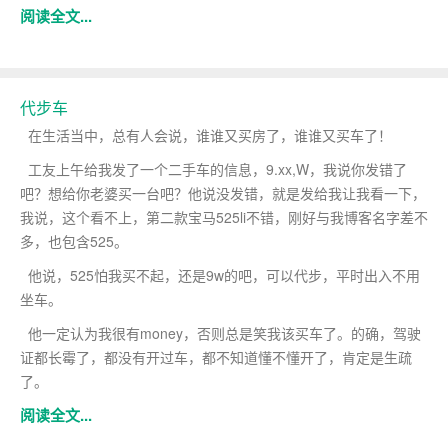
阅读全文...
代步车
在生活当中，总有人会说，谁谁又买房了，谁谁又买车了！
工友上午给我发了一个二手车的信息，9.xx,W，我说你发错了
吧？想给你老婆买一台吧？他说没发错，就是发给我让我看一下，
我说，这个看不上，第二款宝马525li不错，刚好与我博客名字差不
多，也包含525。
他说，525怕我买不起，还是9w的吧，可以代步，平时出入不用
坐车。
他一定认为我很有money，否则总是笑我该买车了。的确，驾驶
证都长霉了，都没有开过车，都不知道懂不懂开了，肯定是生疏
了。
阅读全文...