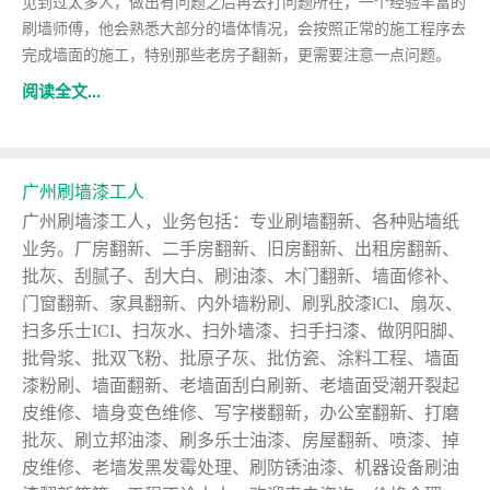
见到过太多人，做出有问题之后再去打问题所在，一个经验丰富的
刷墙师傅，他会熟悉大部分的墙体情况，会按照正常的施工程序去
完成墙面的施工，特别那些老房子翻新，更需要注意一点问题。
阅读全文...
广州刷墙漆工人
广州刷墙漆工人，业务包括：专业刷墙翻新、各种贴墙纸
业务。厂房翻新、二手房翻新、旧房翻新、出租房翻新、
批灰、刮腻子、刮大白、刷油漆、木门翻新、墙面修补、
门窗翻新、家具翻新、内外墙粉刷、刷乳胶漆lCl、扇灰、
扫多乐士ICI、扫灰水、扫外墙漆、扫手扫漆、做阴阳脚、
批骨浆、批双飞粉、批原子灰、批仿瓷、涂料工程、墙面
漆粉刷、墙面翻新、老墙面刮白刷新、老墙面受潮开裂起
皮维修、墙身变色维修、写字楼翻新，办公室翻新、打磨
批灰、刷立邦油漆、刷多乐士油漆、房屋翻新、喷漆、掉
皮维修、老墙发黑发霉处理、刷防锈油漆、机器设备刷油