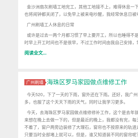
金沙洲扇灰刷墙工地完工，其他工地接不上，难得休息一下
也将闹钟都关闭了，以免早上被来电吵醒，我经常休息日被
广州刷墙工人休息的日常
或许是过去一两个月都习惯了早上要开工，所以也睡得不是
时早上开工时间也不是很早，不过工作时间由我自己安排，
阅读全文...
海珠区罗马家园做点维修工作
广州刷墙
今天520，下了一天的下雨，窗外还在下雨。还好，我广
多，也服了这个天天下雨的天气，同时让我学习更多。
今天，去海珠区罗马家园做点维修修补工作，这个是去年就
来想在晚上去做一下的，但是最近的晚上，我都没有完，每
不着了，窗户两旁边装修了大理石，窗帘也不按原来的轨道
只要当时全部堵上就可以，但是，谁又知道装不同的窗帘呢