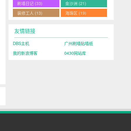
刷墙日记
(33)
金沙洲
(21)
装修工人
(13)
海珠区
(19)
友情链接
DBS主机
广州刷墙贴墙纸
我的新浪博客
0430网站库