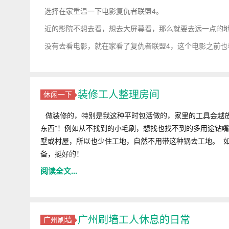
选择在家重温一下电影复仇者联盟4。
近的影院不想去看，想去大屏幕看，那么就要去远一点的地
没有去看电影，就在家看了复仇者联盟4，这个电影之前也
装修工人整理房间
休闲一下
做装修的，特别是我这种平时包活做的，家里的工具会越
东西”！例如从不找到的小毛刷，想找也找不到的多用途钻
墅或村屋，所以也少住工地，自然不用带这种
锅去工地。
如
备，挺好的！
阅读全文...
广州刷墙工人休息的日常
广州刷墙