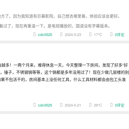
方了。因为我知道有巨幕影院，自己想去哪里看，体验应该会更好。
看过了，现在再重温一下。是电视播放的，国语没有字幕版本。
cdx0525
2024-5-23
17
℃
0评论
放越多！一两个月来，难得休息一天，今天整理一下房间，发现了好多“好
嘴，锤子，不锈钢锅等等，这个锅都是多年没用过了！现在少做几层楼的别
果不包活干的，房间基本上没任何工具，什么工具材料都会由包工头准
cdx0525
2024-5-21
29
℃
0评论