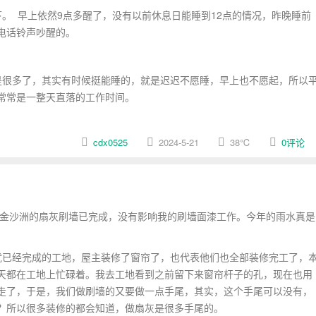
。 早上依然9点多醒了，没有以前休息日能睡到12点的情况，昨晚睡前
电话铃声吵醒的。
很多了，其实有时候挺能睡的，就是迟迟不愿睡，早上也不愿起，所以
常常是一整天直落的工作时间。
cdx0525
2024-5-21
38
℃
0评论
州金沙洲的扇灰刷墙已完成，没有影响我的刷墙面漆工作。今年的雨水真是
已经完成的工地，屋主装修了窗帘了，也代表他们也全部装修完工了，
天都在工地上忙碌着。我去工地看到之前留下来窗帘杆子的孔，现在也用
走了，于是，我们做刷墙的又要做一点手尾，其实，这个手尾可以没有，
？所以很多装修的都会知道，做扇灰是很多手尾的。