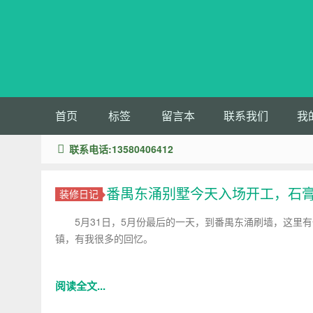
首页
标签
留言本
联系我们
我
联系电话:13580406412
番禺东涌别墅今天入场开工，石
装修日记
5月31日，5月份最后的一天，到番禺东涌刷墙，这里
镇，有我很多的回忆。
阅读全文...