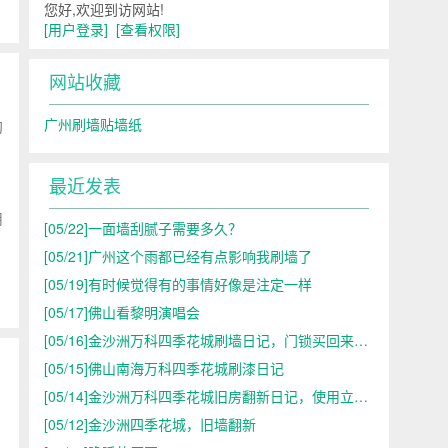
您好,欢迎到访网站!
[用户登录]
[查看权限]
网站收藏
广州刷墙贴墙纸
沟
最近发表
用
[05/22]
一面墙刮腻子需要多久？
[05/21]
广州这个雨都已经有点影响我刷墙了
[05/19]
有时候觉得有的事情好像是注定一样
[05/17]
佛山看黎明演唱会
[05/16]
金沙洲万科四季花城刷墙日记，门锁买回来了，不合适
[05/15]
佛山南海万科四季花城刷漆日记
[05/14]
金沙洲万科四季花城旧房翻新日记，使用立邦漆
，
[05/12]
金沙洲四季花城，旧墙翻新