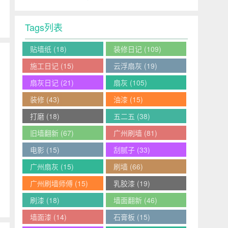
Tags列表
贴墙纸
(18)
装修日记
(109)
施工日记
(15)
云浮扇灰
(19)
扇灰日记
(21)
扇灰
(105)
装修
(43)
油漆
(15)
打磨
(18)
五二五
(38)
旧墙翻新
(67)
广州刷墙
(81)
电影
(15)
刮腻子
(33)
广州扇灰
(15)
刷墙
(66)
广州刷墙师傅
(15)
乳胶漆
(19)
刷漆
(18)
墙面翻新
(46)
墙面漆
(14)
石膏板
(15)