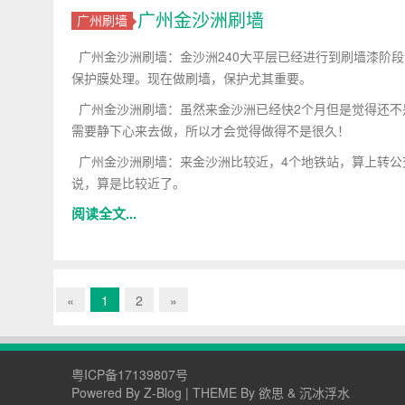
广州金沙洲刷墙
广州刷墙
广州金沙洲刷墙：金沙洲240大平层已经进行到刷墙漆阶段
保护膜处理。现在做刷墙，保护尤其重要。
广州金沙洲刷墙：虽然来金沙洲已经快2个月但是觉得还不
需要静下心来去做，所以才会觉得做得不是很久！
广州金沙洲刷墙：来金沙洲比较近，4个地铁站，算上转公
说，算是比较近了。
阅读全文...
«
1
2
»
粤ICP备17139807号
Powered By
Z-Blog
| THEME By
欲思
&
沉冰浮水