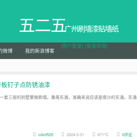
五二五
广州刷墙漆贴墙纸
[用户登录]
[查看权限]
的微博
我的新浪博客
膏板钉子点防锈油漆
有一套三层的别墅要做刷墙。番禺东涌，准确来说应该是南沙的东涌。东涌
cdx0525
2024-5-31
671
℃
0评论