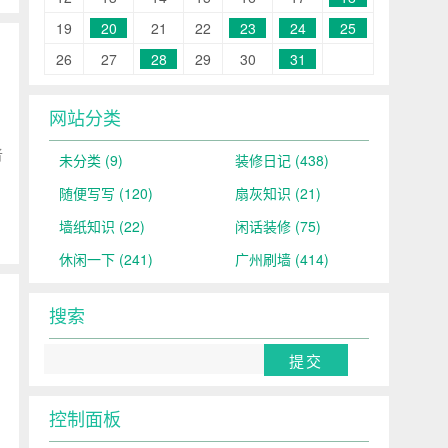
19
20
21
22
23
24
25
26
27
28
29
30
31
网站分类
者
未分类
(9)
装修日记
(438)
随便写写
(120)
扇灰知识
(21)
墙纸知识
(22)
闲话装修
(75)
休闲一下
(241)
广州刷墙
(414)
搜索
控制面板