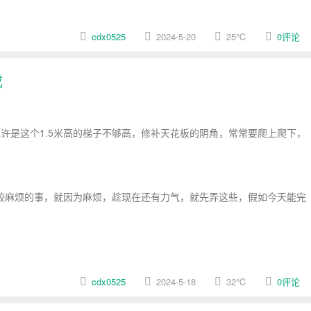
cdx0525
2024-5-20
25
℃
0评论
成
许是这个1.5米高的梯子不够高，修补天花板的阴角，常常要爬上爬下，
较麻烦的事，就因为麻烦，趁现在还有力气，就先弄这些，假如今天能完
cdx0525
2024-5-18
32
℃
0评论