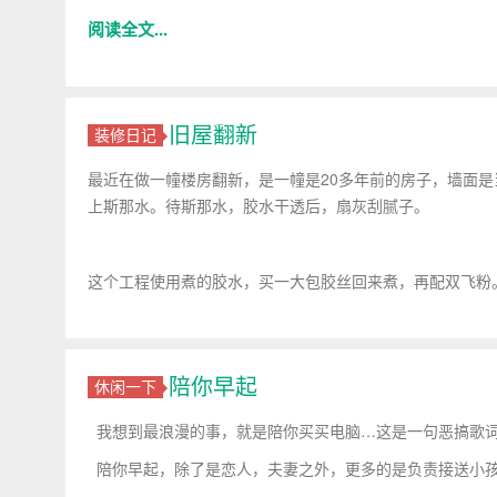
阅读全文...
旧屋翻新
装修日记
最近在做一幢楼房翻新，是一幢是20多年前的房子，墙面
上斯那水。待斯那水，胶水干透后，扇灰刮腻子。
这个工程使用煮的胶水，买一大包胶丝回来煮，再配双飞粉
陪你早起
休闲一下
我想到最浪漫的事，就是陪你买买电脑…这是一句恶搞歌词
陪你早起，除了是恋人，夫妻之外，更多的是负责接送小