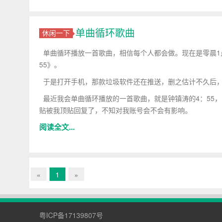
单曲循环歌曲
休闲一下
单曲循环播放一首歌曲，相信每个人都会做。现在是零晨1
55》。
于是打开手机，那款垃圾软件还在推送，删之估计不久后
最近我会单曲循环播放的一首歌曲，就是钟镇涛的4：55
贴被我顶贴回复了，不知对我账号会不会有影响。
阅读全文...
«
1
»
粤ICP备17139807号