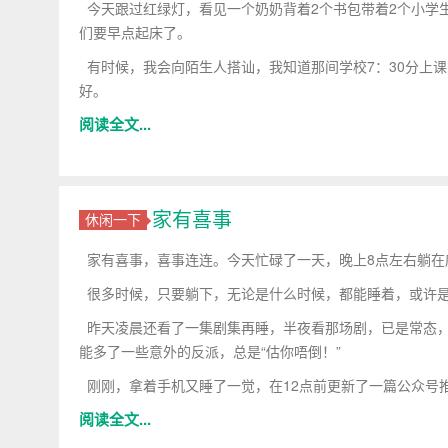
今天跟过红绿灯，看见一个奶奶背着2个书包带着2个小学
们要早点起床了。
有时候，我会向陌生人搭讪，我知道那间学校7：30分上课
好。
阅读全文...
家有喜事
休闲一下
家有喜事，喜事连连。今天忙碌了一天，晚上8点左右躺在
很多时候，只要躺下，无论是什么时候，都能睡着，或许是
昨天凌晨还看了一集剧集再睡，半夜看那场剧，已是常态，
能多了一些意外的反派，总是“估你唔倒！”
刚刚，拿着手机又睡了一觉，在12点前更新了一篇公众号
阅读全文...