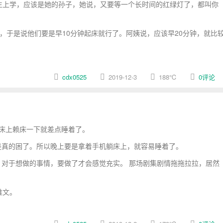
生上学，应该是她的孙子，她说，又要等一个长时间的红绿灯了，都叫你
，于是说他们要是早10分钟起床就行了。阿姨说，应该早20分钟，就比
cdx0525
2019-12-3
188
℃
0评论
床上赖床一下就差点睡着了。
真的困了。所以晚上要是拿着手机躺床上，就容易睡着了。
对于想做的事情，要做了才会感觉充实。 那场剧集剧情拖拖拉拉，居然
推文。