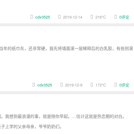
cdx0525
2019-12-14
216
℃
0评论
是当年的纸巾灰，还非常硬，我先将墙面滚一层稀释后的白乳胶，有些则滚
。
cdx0525
2019-12-9
172
℃
0评论
。我想到最浪漫的事，就是陪你早起。…估计这就是热恋期的对白。
孩子上学的父亲母亲，爷爷奶奶们。