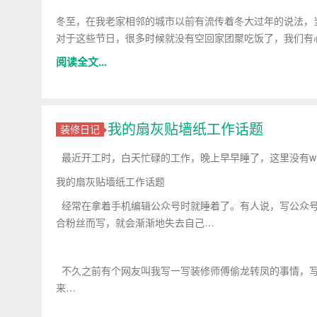
冬至，在我老家相邻的城市以前有流传着冬大过年的说法，
对于这些节日，很多时候就没有空回家团聚吃饭了，我们有
阅读全文...
我的扇灰贴墙纸工作话题
装修日记
最近开工时，白天忙碌的工作，晚上早早睡了，这里没有wi
我的扇灰贴墙纸工作话题
经常在拿着手机编辑公众号时就睡着了。有人说，写公众号
合粉丝而写，就会渐渐地失去自己…
不久之前有个网友叫我写一写装修师傅偷龙转凤的事情，写
来…