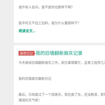
或许有人会问，是不是你也那样干啊？
我平时又不包工包料，我为什么要那样干？
阅读全文...
我的旧墙翻新扇灰记录
装修日记
今天继续旧墙翻新扇灰工作，因为事情繁忙，这里工程停几
我的旧墙扇灰翻新日记
最近。已经度过了一个回南天，现在扇了灰，还没刷漆，即
潮湿的天气呢！