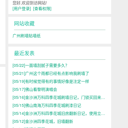
您好,欢迎到访网站!
[用户登录]
[查看权限]
网站收藏
广州刷墙贴墙纸
最近发表
[05/22]
一面墙刮腻子需要多久？
[05/21]
广州这个雨都已经有点影响我刷墙了
[05/19]
有时候觉得有的事情好像是注定一样
[05/17]
佛山看黎明演唱会
[05/16]
金沙洲万科四季花城刷墙日记，门锁买回来了，不合适
[05/15]
佛山南海万科四季花城刷漆日记
[05/14]
金沙洲万科四季花城旧房翻新日记，使用立邦漆
[05/12]
金沙洲四季花城，旧墙翻新