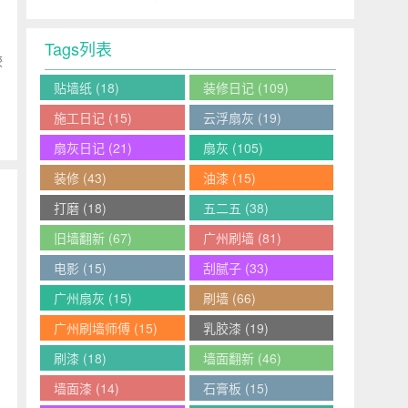
Tags列表
较
贴墙纸
(18)
装修日记
(109)
施工日记
(15)
云浮扇灰
(19)
扇灰日记
(21)
扇灰
(105)
装修
(43)
油漆
(15)
打磨
(18)
五二五
(38)
旧墙翻新
(67)
广州刷墙
(81)
电影
(15)
刮腻子
(33)
广州扇灰
(15)
刷墙
(66)
广州刷墙师傅
(15)
乳胶漆
(19)
刷漆
(18)
墙面翻新
(46)
墙面漆
(14)
石膏板
(15)