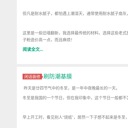
但凡是耐水腻子，都怕遇上潮湿天，通常使用耐水腻子扇灰
这里是一些旧墙翻新，我选择最传统的材料，选择这些老式
子粉造价高一点，而且麻烦！
阅读全文...
刷防潮基膜
闲话装修
昨天是廿四节气中的冬至，是一年中夜晚最长的一天。
冬至是我国的一个节日，但在我印象中，这个节日一般都不
早上开工时，看见别人“烧纸”，居然一下子想不起来是冬