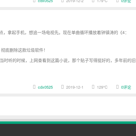
cdx0525
2019-12-2
179
℃
0评论
点，拿起手机，想追一场电视先。现在单曲循环播放着钟镇涛的《4：
，彻底删除这款垃圾软件！
，当时听的时候，上网查看到这篇小说，那个贴子写得挺好的，多年前的旧
cdx0525
2019-12-1
129
℃
0评论