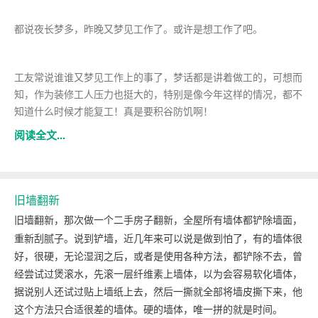
都说夜长梦多，昨晚又梦见工作了。或许是想工作了吧。
工友常说谁谁又梦见工作上的事了，梦话都是讲着做工的，可想而
知，作为装修工人压力也挺大的，特别是像今年这样的情况，都不
知道什么时候才能复工！真是要积谷防饥啊！
阅读全文...
旧墙翻新
旧墙翻新，那次
做一个二手房子翻新，全屋所有墙体都铲除墙面，
重新刮腻子。说到铲墙，近几年来可以说是做到怕了，有的墙体很
好，很硬，无论湿润之后，或者是使用各种方法，都铲除不去，曾
经尝试过煲滚水，先滚一层纤维素上墙体，以为会容易软化墙体，
据说别人还试过贴上墙纸上去，然后一撕就全部将墙皮撕下来，他
这个方法只合适很差的墙体。硬的墙体，唯一拼的就是时间。