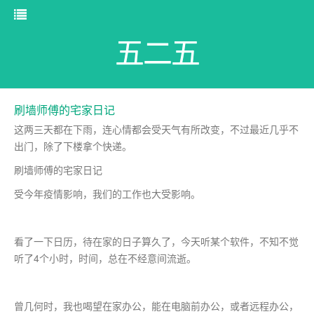
五二五
刷墙师傅的宅家日记
这两三天都在下雨，连心情都会受天气有所改变，不过最近几乎不
出门，除了下楼拿个快递。
刷墙师傅的宅家日记
受今年疫情影响，我们的工作也大受影响。
看了一下日历，待在家的日子算久了，今天听某个软件，不知不觉
听了4个小时，时间，总在不经意间流逝。
曾几何时，我也喝望在家办公，能在电脑前办公，或者远程办公，