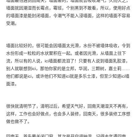
墙面最怕遇到回南天，墙面差的，墙面就会吸收潮气，久而久之，
墙面就因潮湿而长霉点，霉班，个别黑到不敢看，所以，使用好点
的墙面漆是能封闭墙面，令潮气不能入浸墙面，这样的墙面不容易
受潮。
墙面比较好的，很可能会因墙面太光滑，水份不被墙体吸收，令到
水份形成一粒粒的水状聚积在一起。或者因光滑，从墙面上往下
流，所以有的人说，ici墙面都流泪了！只要有人说到墙面乳胶漆，
别人就联想到ici，那怕你家的是立邦，华润，三颗树，嘉士莉……
他们都说是ici，或许他们不知道ici就是多乐士漆，但至少知道ici墙
面漆。
很快就清明节了，清明过后，希望天气好，回南天潮湿天不再有，
这样，工作也会好做点，也会多人装修，回南天，很多装修工序想
做也做不了。
回南天，首先要关闭门窗，其次是开空调抽湿。记得去年遇回南