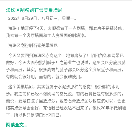
海珠区刮粉刷石膏美巢墙尼
2022年8月29日，八月初三，星期一。
海珠工地暂停了4天，去顺德做了一点刷墙，那套房子是精装修，
我去做一个客厅墙面和主人房墙面的刷墙漆。
海珠区刮粉刷石膏美巢墙尼
今天又要回归海珠区赤岗这个工地做扇灰了！阴阳角条和网带已
做好，今天大面积批刮腻子！之前业主也说过，这里会区分底层腻
子和面层，其实，很多高端的腻子都会区分这个底层腻子和面层，
有的就会很好用，而有的，就会很难使用。
这个美巢墙尼，其实就属于水泥沙那种的感觉！很细腻的水泥
沙。我之前和已经不做刷墙的堂兄说，有的石膏粉是有很多沙的，
他说，要是在腻子里放点沙，或者石膏放点泥沙也应该可以，会更
结实点还是会更好，完话我已经表达不出来了，他也20年不做刷墙
了，所以也只是随口说说而已。
阅读全文...