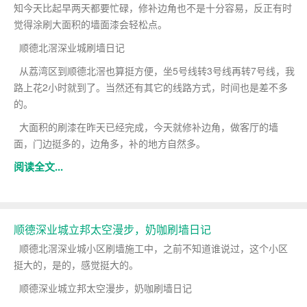
知今天比起早两天都要忙碌，修补边角也不是十分容易，反正有时
觉得涂刷大面积的墙面漆会轻松点。
顺德北滘深业城刷墙日记
从荔湾区到顺德北滘也算挺方便，坐5号线转3号线再转7号线，我
路上花2小时就到了。当然还有其它的线路方式，时间也是差不多
的。
大面积的刷漆在昨天已经完成，今天就修补边角，做客厅的墙
面，门边挺多的，边角多，补的地方自然多。
阅读全文...
顺德深业城立邦太空漫步，奶咖刷墙日记
顺德北滘深业城小区刷墙施工中，之前不知道谁说过，这个小区
挺大的，是的，感觉挺大的。
顺德深业城立邦太空漫步，奶咖刷墙日记