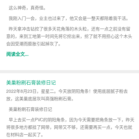
这么神奇，真奇怪。
我刚入门一会，业主也过来了，他又会是一整天都陪着我干活。
昨天拿冲击钻挖了很多天花角落的木头粒，还有一点之前没有留
意的，来到工地第一时间先将它挖出来，挖了就不用担心这个木头
会因受潮而膨胀引起掉灰了。
阅读全文...
美巢粉刷石膏装修日记
2022年8月23日，星星二。今天放阴阳角条！使用底层腻子粉去
放，这美巢底层灰叫高强粉刷石膏。
美巢粉刷石膏装修日记
早上去买一点PVC的阴阳角条，因为今天需要把角条放一下，昨天
将很多地方都挂了网带，网带又不够，还需要再买一点，今天也就
在材料店一起买了。