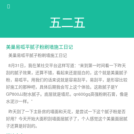
五二五
美巢易呱平腻子粉刷墙施工日记
美巢易呱平腻子粉刷墙施工日记
8月31日，我在某社交平台这样写道：“来到第一时间看一下昨天
刮的腻子效果，还算不错，看起来还是挺白的，这个就是美巢腻子
粉，易呱平。用我们的话来说就是容易刮平，易刮平，是形容比较
好施工的那种吧，具体后期我会写上这个体验。这款腻子是Y
GP800JJ耐水腻子。底层就是墙尼。qn600gq高强粉刷石膏，像是
水泥沙一样。”
昨天刮了一下主卧房的墙面和天花，是尝试一下这个腻子粉是否
好用？今天开始大面积刮墙面层腻子了，个人感觉这个美巢面层腻
子还算是好刮的。