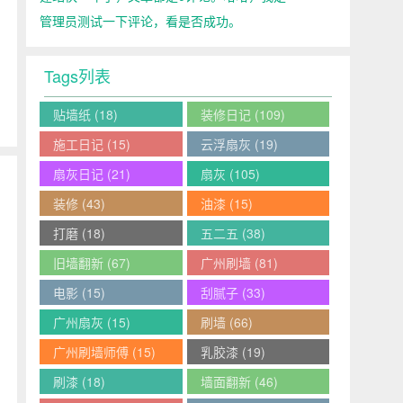
管理员测试一下评论，看是否成功。
Tags列表
贴墙纸
(18)
装修日记
(109)
施工日记
(15)
云浮扇灰
(19)
扇灰日记
(21)
扇灰
(105)
装修
(43)
油漆
(15)
打磨
(18)
五二五
(38)
旧墙翻新
(67)
广州刷墙
(81)
电影
(15)
刮腻子
(33)
广州扇灰
(15)
刷墙
(66)
广州刷墙师傅
(15)
乳胶漆
(19)
刷漆
(18)
墙面翻新
(46)