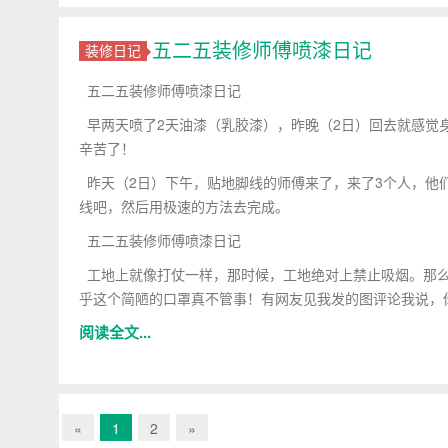
五二五装修师傅喷漆日记
装修日记
五二五装修师傅喷漆日记
早两天喷了2天油漆（乳胶漆），昨晚（2日）回去就感觉
辛苦了！
昨天（2日）下午，贴地脚线的师傅来了，来了3个人，他
线吧，然后用极速的方法去完成。
五二五装修师傅喷漆日记
工地上就像打仗一样，那时候，工地绝对上禁止吸烟。那么
乎这个简陋的口罩真不管事！有网友见我发的图评论我说，
阅读全文...
«
1
2
»