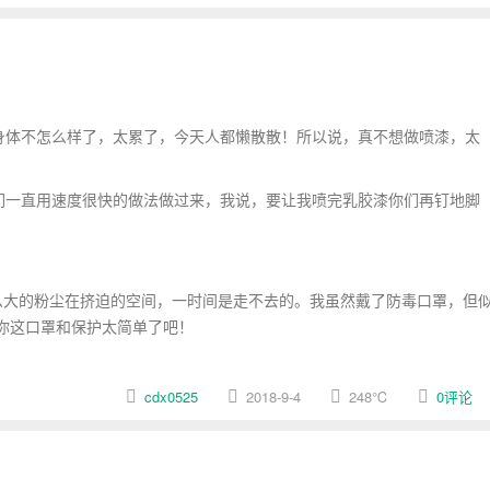
身体不怎么样了，太累了，今天人都懒散散！所以说，真不想做喷漆，太
们一直用速度很快的做法做过来，我说，要让我喷完乳胶漆你们再钉地脚
大的粉尘在挤迫的空间，一时间是走不去的。我虽然戴了防毒口罩，但
你这口罩和保护太简单了吧！
cdx0525
2018-9-4
248
℃
0评论