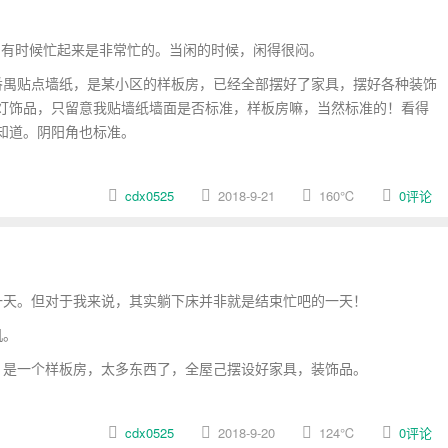
，有时候忙起来是非常忙的。当闲的时候，闲得很闷。
禺贴点墙纸，是某小区的样板房，已经全部摆好了家具，摆好各种装饰
灯饰品，只留意我贴墙纸墙面是否标准，样板房嘛，当然标准的！看得
知道。阴阳角也标准。
cdx0525
2018-9-21
160
℃
0评论
天。但对于我来说，其实躺下床并非就是结束忙吧的一天！
机。
是一个样板房，太多东西了，全屋己摆设好家具，装饰品。
cdx0525
2018-9-20
124
℃
0评论