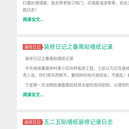
打磨处理墙面，我去帮老板订购门，买墙面油漆等等，就去
路过去！
阅读全文...
装修日记之番禺贴墙纸记录
装修日记
装修日记之番禺贴墙纸记录
今天继续番禺钟村某小区的样板房
工程，之前以为正在装
责人说，你们将东西移开，要同样的地方放回去，不能乱！
于是第一天涂刷防潮基膜前就将全屋的房间拍照，以便到时
阅读全文...
五二五贴墙纸装修记录日志
装修日记