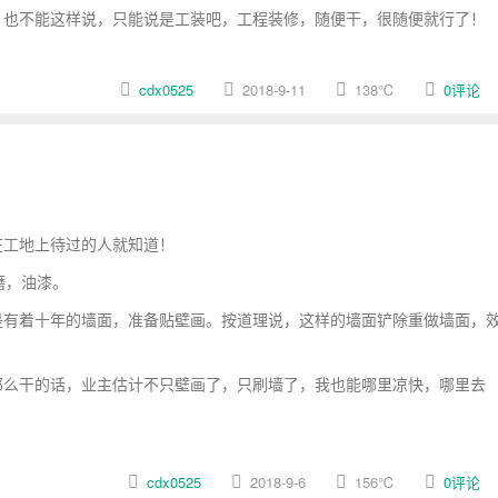
也不能这样说，只能说是工装吧，工程装修，随便干，很随便就行了！
cdx0525
2018-9-11
138
℃
0评论
在工地上待过的人就知道！
磨，油漆。
有着十年的墙面，准备贴壁画。按道理说，这样的墙面铲除重做墙面，
么干的话，业主估计不只壁画了，只刷墙了，我也能哪里凉快，哪里去
cdx0525
2018-9-6
156
℃
0评论