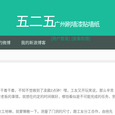
五二五
广州刷墙漆贴墙纸
[用户登录]
[查看权限]
的微博
我的新浪博客
干着干着，不知不觉做到了凌晨2点钟！嘿，工友又开玩笑说，那么辛苦
应老板的事情，就想在约定的时间做好，哪怕看似是不可能完成的任务，
住工地嘛，就要懒散一下。测量了门洞的尺寸，跟工友分工合作，由他先