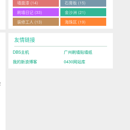
墙面漆
(14)
石膏板
(15)
刷墙日记
(33)
金沙洲
(21)
装修工人
(13)
海珠区
(19)
友情链接
DBS主机
广州刷墙贴墙纸
我的新浪博客
0430网站库
效