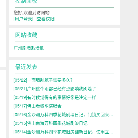
控制面板
您好,欢迎到访网站!
[用户登录]
[查看权限]
网站收藏
广州刷墙贴墙纸
最近发表
[05/22]
一面墙刮腻子需要多久？
[05/21]
广州这个雨都已经有点影响我刷墙了
[05/19]
有时候觉得有的事情好像是注定一样
[05/17]
佛山看黎明演唱会
[05/16]
金沙洲万科四季花城刷墙日记，门锁买回来了，不合适
[05/15]
佛山南海万科四季花城刷漆日记
[05/14]
金沙洲万科四季花城旧房翻新日记，使用立邦漆