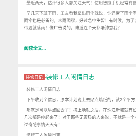
最近两天，估计很多人都关注天气！使用智能手机经常有
早几天下班下雨，工友看我拿出雨伞就说，你还带了雨伞啊
雨伞也是必备的，未雨绸缪，好过急中生智！有时候，为了
带遮就落雨！像广告说的，难道连个天都唔钟意我？
阅读全文...
装修工人闲情日志
装修日记
装修工人闲情日志
下午收到个信息，原本计划晚上去贴点墙纸的，就2个平方
那就是可以早点回去了！挤上地铁之后，在珠江新城就有位
几次都是吵起来了！对于那些无素质的人来说，不就是一个
过奇葩事情天天有！
装修工人闲情日志