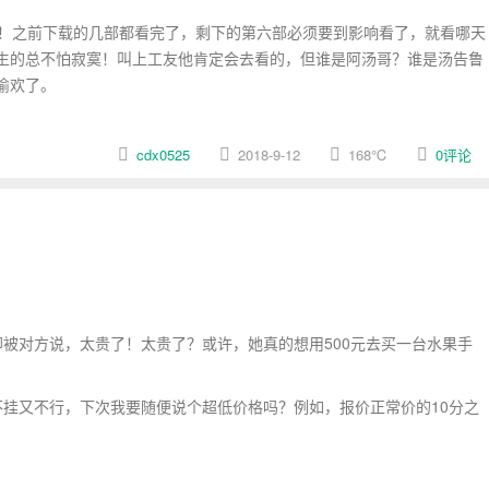
！之前下载的几部都看完了，剩下的第六部必须要到影响看了，就看哪天
生的总不怕寂寞！叫上工友他肯定会去看的，但谁是阿汤哥？谁是汤告鲁
偷欢了。
cdx0525
2018-9-12
168
℃
0评论
被对方说，太贵了！太贵了？或许，她真的想用500元去买一台水果手
挂又不行，下次我要随便说个超低价格吗？例如，报价正常价的10分之