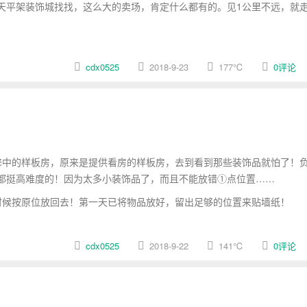
天平架装饰城找找，这么大的卖场，肯定什么都有的。见1公里不远，就
cdx0525
2018-9-23
177
℃
0评论
修中的样板房，原来是提供看房的样板房，去到看到那些装饰品就怕了！
都挺高难度的！因为太多小装饰品了，而且不能放错①点位置……
候按原位放回去！第一天已将物品放好，留出足够的位置来贴墙纸！
cdx0525
2018-9-22
141
℃
0评论