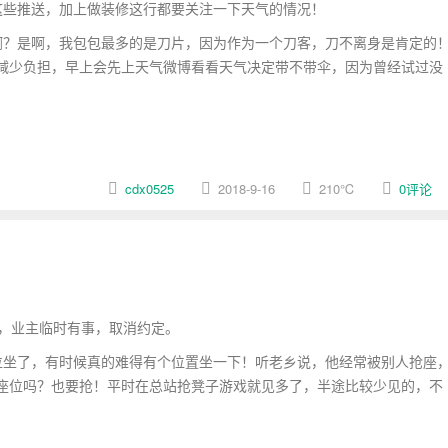
这些推送，加上做装修这行都要关注一下天气的情况！
？是啊，我包包最多的是刀片，因为作为一个刀客，刀不离身是肯定的
减少负担，早上会先上天气微博看看天气决定带不带伞，因为曾经试过没
cdx0525
2018-9-16
210
℃
0评论
，业主临时有事，取消约定。
坐了，有时候真的难得有个位置坐一下！听老乡说，他经常被别人抢座
座位吗？也要抢！平时在总站抢凳子游戏就见多了，半途比较少见的，不