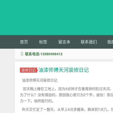
首页
标签
留言本
联系我们
我
联系电话:13580406412
油漆师傅天河装修日记
装修日记
油漆师傅天河装修日记
前天晚上睡在工地上，因为9点钟才在番禺钟村赶过天河，
为了什么？没有理由的，原因我心里只为2个字，诚信！答
力一下，始终能行的。
昨天又忙足了一整天，从早上6点多醒来，赖床到7点几，