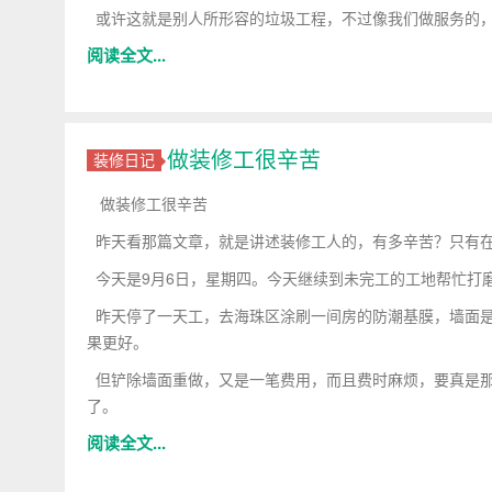
或许这就是别人所形容的垃圾工程，不过像我们做服务的，
阅读全文...
做装修工很辛苦
装修日记
做装修工很辛苦
昨天看那篇文章，就是讲述装修工人的，有多辛苦？只有
今天是9月6日，星期四。今天继续到未完工的工地帮忙打
昨天停了一天工，去海珠区涂刷一间房的防潮基膜，墙面是
果更好。
但铲除墙面重做，又是一笔费用，而且费时麻烦，要真是那
了。
阅读全文...