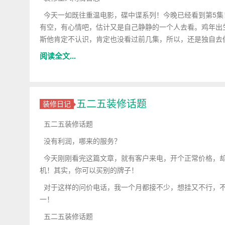
今天一如既往重温电影，碟中谍系列！今晚已经看到第5集
有空，有心情吧，估计又是自己静静的一个人去看。鸡年出
斯他肯定不认识，肯定也没看过前几集，所以，还是独自去
阅读全文...
五二五装修话题
装修日记
五二五装修话题
没有利润，哪来的服务？
今天刚刚看完这篇文章，就有客户来电，开个正常价格，却
机！其实，你可以买别的牌子！
对于这样的问价电话，我一个月都接不少，想挂又不行，不
一！
五二五装修话题