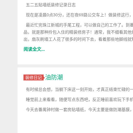
五二五贴墙纸装修记录日志
现在是凌晨0点30分，还在夜69路公交车上！做装修这行
最近忙完珠江新城的手尾工程，可以做自己的工作了。到番
品，就是那种拎包入住的精装修房子！通常，我不细看其他
出，扇灰刷墙工人花了很多的时间下去，看着那些地脚线就
阅读全文...
油防潮
装修日记
有时候总会想，当躺下床这一刻开始，才真正结束忙碌的一
睡觉前上来看看，随便写点东西吧，反正睡前喜欢玩下手
今天去番禺钟村做一套房贴墙纸，今天主要是做防潮基膜，