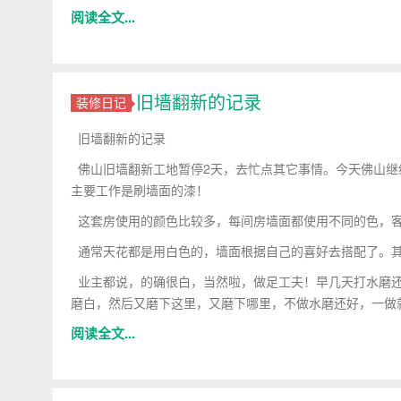
阅读全文...
旧墙翻新的记录
装修日记
旧墙翻新的记录
佛山旧墙翻新工地暂停2天，去忙点其它事情。今天佛山继
主要工作是刷墙面的漆！
这套房使用的颜色比较多，每间房墙面都使用不同的色，客
通常天花都是用白色的，墙面根据自己的喜好去搭配了。其
业主都说，的确很白，当然啦，做足工夫！早几天打水磨还
磨白，然后又磨下这里，又磨下哪里，不做水磨还好，一做
阅读全文...