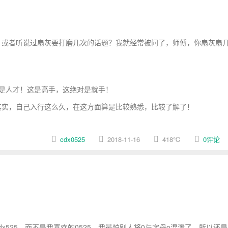
或者听说过扇灰要打磨几次的话题？我就经常被问了，师傅，你扇灰扇
是人才！这是高手，这绝对是就手！
实，自己入行这么久，在这方面算是比较熟悉，比较了解了！
cdx0525
2018-11-16
418
℃
0评论
525，而不是我喜欢的0525，我最怕别人将0与字母o混淆了，所以还是