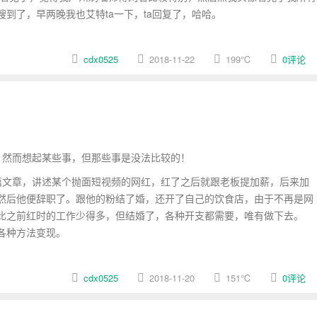
到了，早两晚我也艾特ta一下，ta回复了，哈哈。
cdx0525
2018-11-22
199
℃
0评论
然而想起某些事，但那些事是没法比较的！
文章，讲述某个抛面短视频的网红，红了之后就跟老板提加薪，后来加
然后他便辞职了。跟他的粉结了婚，还开了自己的饮食店，由于不再是网
比之前红时的工作少得多，但结婚了，各种开支都需要，唯有做下去。
各种方法变现。
cdx0525
2018-11-20
151
℃
0评论