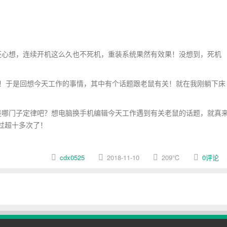
心想，连续开机这么久也不死机，重装系统果然有效果！没想到，死机
！于是回想今天工作的事情，其中有个话题跟老鼠有关！就在我刚躺下床
哪门子定律吧？想电脑换手机编辑今天工作遇到有关老鼠的话题，就真
过超十多次了！
cdx0525
2018-11-10
209
℃
0评论