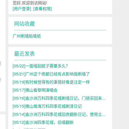
您好,欢迎到访网站!
[用户登录]
[查看权限]
网站收藏
广州刷墙贴墙纸
最近发表
很
[05/22]
一面墙刮腻子需要多久？
[05/21]
广州这个雨都已经有点影响我刷墙了
时
[05/19]
有时候觉得有的事情好像是注定一样
[05/17]
佛山看黎明演唱会
[05/16]
金沙洲万科四季花城刷墙日记，门锁买回来了，不合适
[05/15]
佛山南海万科四季花城刷漆日记
[05/14]
金沙洲万科四季花城旧房翻新日记，使用立邦漆
[05/12]
金沙洲四季花城，旧墙翻新