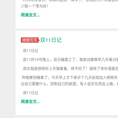
少取一个零为好！
阅读全文...
双11日记
随便写写
双11日记
双11的10号晚上，显示器罢工了，我尝试着像早几天看
其实我是想修好上天猫看看，修不好了！我除了修补墙面
昨晚累到睡着了，今天早上才下单买个几天前就加入购物车
白自己需要什么，控制自己的欲望。有人说买东西会上瘾，
双11日记
阅读全文...