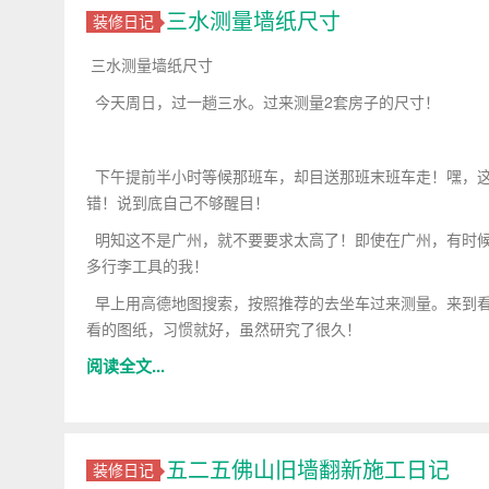
三水测量墙纸尺寸
装修日记
三水测量墙纸尺寸
今天周日，过一趟三水。过来测量2套房子的尺寸！
下午提前半小时等候那班车，却目送那班末班车走！嘿，这
错！说到底自己不够醒目！
明知这不是广州，就不要要求太高了！即使在广州，有时候
多行李工具的我！
早上用高德地图搜索，按照推荐的去坐车过来测量。来到看
看的图纸，习惯就好，虽然研究了很久！
阅读全文...
五二五佛山旧墙翻新施工日记
装修日记