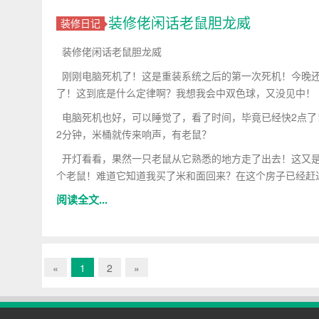
装修佬闲话老鼠胆龙威
装修日记
装修佬闲话老鼠胆龙威
刚刚电脑死机了！这是重装系统之后的第一次死机！今晚还
了！这到底是什么定律啊？我想我会中双色球，又没见中！
电脑死机也好，可以睡觉了，看了时间，毕竟已经快2点了
2分钟，米桶就传来响声，有老鼠？
开灯看看，果然一只老鼠从它熟悉的地方走了出去！这又是
个老鼠！难道它知道我买了米和面回来？在这个房子已经赶
阅读全文...
«
1
2
»