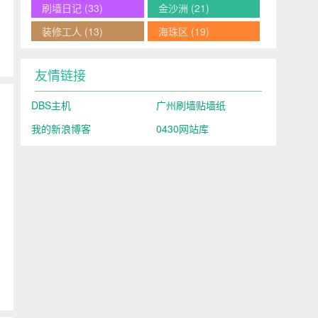
刷墙日记
(33)
金沙洲
(21)
装修工人
(13)
海珠区
(19)
友情链接
DBS主机
广州刷墙贴墙纸
我的新浪博客
0430网站库
明