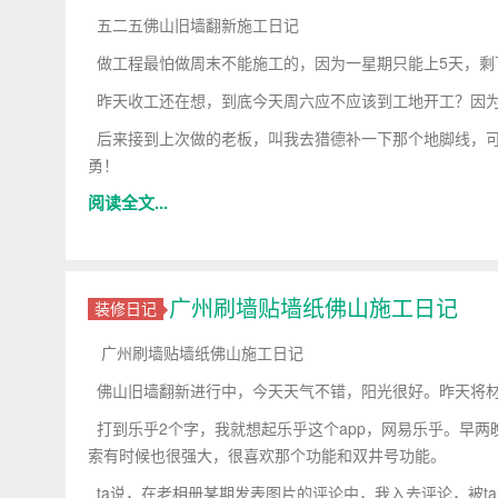
五二五佛山旧墙翻新施工日记
做工程最怕做周末不能施工的，因为一星期只能上5天，剩
昨天收工还在想，到底今天周六应不应该到工地开工？因
后来接到上次做的老板，叫我去猎德补一下那个地脚线，可
勇！
阅读全文...
广州刷墙贴墙纸佛山施工日记
装修日记
广州刷墙贴墙纸佛山施工日记
佛山旧墙翻新进行中，今天天气不错，阳光很好。昨天将材
打到乐乎2个字，我就想起乐乎这个app，网易乐乎。早
索有时候也很强大，很喜欢那个功能和双井号功能。
ta说，在老相册某期发表图片的评论中，我入去评论，被t