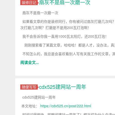
扇灰不是扇一次磨一次
装修日记
扇灰不是扇一次磨一次
如果看文章的你是装修同行，你有被问过扇灰打磨几次吗？
次打磨几次啊？打磨是不是用200瓦灯泡啊！
我不会告诉你我一直用1000瓦太阳灯，还200瓦灯泡！
刚刚搜索看了某篇文章，哈哈哈！都是人才，没办法，真
不知怎么的，我总是会喜欢看别人写有关我工作的文章，其
阅读全文...
cdx525建网站一周年
随便写写
cdx525建网站一周年
本文地址：
https://cdx525.cn/post/222.html
时间过得很快，转眼间建站一周年了！想当初为什么会选cdx