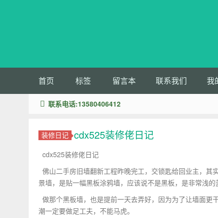
首页
标签
留言本
联系我们
我
联系电话:13580406412
cdx525装修佬日记
装修日记
cdx525装修佬日记
佛山二手房旧墙翻新工程昨晚完工，交锁匙给回业主，其实
景墙，是贴一幅黑板涂鸦墙，应该说不是黑板，是非常浅的
做那个黑板墙，也是提前一天去弄好，因为为了让墙面更干
潮一定要做足工夫，不能马虎。