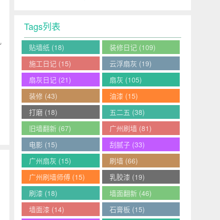
Tags列表
几
贴墙纸
(18)
装修日记
(109)
施工日记
(15)
云浮扇灰
(19)
扇灰日记
(21)
扇灰
(105)
装修
(43)
油漆
(15)
打磨
(18)
五二五
(38)
旧墙翻新
(67)
广州刷墙
(81)
电影
(15)
刮腻子
(33)
广州扇灰
(15)
刷墙
(66)
广州刷墙师傅
(15)
乳胶漆
(19)
刷漆
(18)
墙面翻新
(46)
墙面漆
(14)
石膏板
(15)