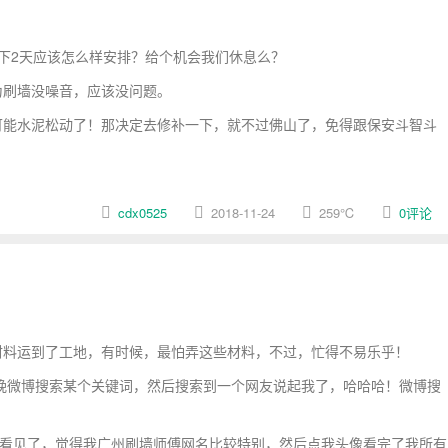
下2天应该怎么样安排？给个机会我们休息么？
为刷墙没噪音，应该没问题。
能水泥松动了！那决定去修补一下，就不过佛山了，免得跟保安斗智斗
cdx0525
2018-11-24
259
℃
0评论
料运到了工地，有时候，最怕弄这些材料，不过，忙得不易乐乎！
两晚微博搜索某个关键词，然后搜索到一个网友说起我了，哈哈哈！微博搜
a看见了，觉得我广州刷墙师傅网名比较特别，然后点我头像看完了我所有