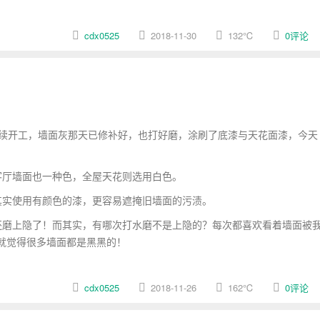
cdx0525
2018-11-30
132
℃
0评论
续开工，墙面灰那天已修补好，也打好磨，涂刷了底漆与天花面漆，今天
厅墙面也一种色，全屋天花则选用白色。
实使用有颜色的漆，更容易遮掩旧墙面的污渍。
磨上隐了！而其实，有哪次打水磨不是上隐的？每次都喜欢看着墙面被
就觉得很多墙面都是黑黑的！
cdx0525
2018-11-26
162
℃
0评论