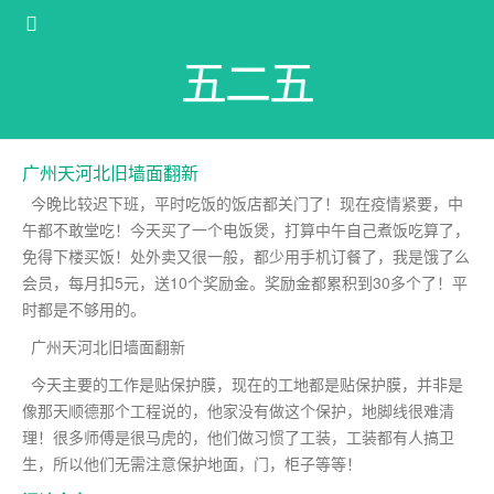
五二五
广州天河北旧墙面翻新
今晚比较迟下班，平时吃饭的饭店都关门了！现在疫情紧要，中
午都不敢堂吃！今天买了一个电饭煲，打算中午自己煮饭吃算了，
免得下楼买饭！处外卖又很一般，都少用手机订餐了，我是饿了么
会员，每月扣5元，送10个奖励金。奖励金都累积到30多个了！平
时都是不够用的。
广州天河北旧墙面翻新
今天主要的工作是贴保护膜，现在的工地都是贴保护膜，并非是
像那天顺德那个工程说的，他家没有做这个保护，地脚线很难清
理！很多师傅是很马虎的，他们做习惯了工装，工装都有人搞卫
生，所以他们无需注意保护地面，门，柜子等等！