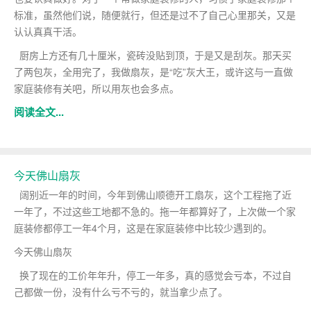
标准，虽然他们说，随便就行，但还是过不了自己心里那关，又是
认认真真干活。
厨房上方还有几十厘米，瓷砖没贴到顶，于是又是刮灰。那天买
了两包灰，全用完了，我做扇灰，是“吃”灰大王，或许这与一直做
家庭装修有关吧，所以用灰也会多点。
阅读全文...
今天佛山扇灰
阔别近一年的时间，今年到佛山顺德开工扇灰，这个工程拖了近
一年了，不过这些工地都不急的。拖一年都算好了，上次做一个家
庭装修都停工一年4个月，这是在家庭装修中比较少遇到的。
今天佛山扇灰
换了现在的工价年年升，停工一年多，真的感觉会亏本，不过自
己都做一份，没有什么亏不亏的，就当拿少点了。