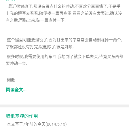
最近很懒散了,都没有写点什么的冲动,不喜欢分享事情了,于是乎,
上我的博客去看看,随便找一篇再查重,看看之前没有发表过,确认没
有之后,再贴上来.贴一篇应付一下.
这个键盘可能要退役了,因为打出来的字常常会自动删除掉一两个,
字根都还没有打完,就删除了,很是麻烦.
很多时候,我需要使用的东西,我想到了就会下单去买,毕竟买东西都
要冲动一会.
懒散
阅读全文...
墙纸基膜的作用
本文写于7年前的今天(2014.5.13)