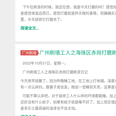
下午在刷漆的时候，我还在想，我是今天打磨的吗？感觉好
是感觉很遥远而已，感觉打磨就是昨天做的事情，但确确实
置，半天就把它打磨完了。
阅读全文...
广州刷墙工人之海珠区赤岗打磨
广州刷墙
2022年10月31日，星期一。
广州刷墙工人之海珠区赤岗打磨刷漆日记
今天很早就醒了，因为昨晚睡工地，在工地上打地铺。凌晨1:
有一点认床的。跟妻子发信息，她说一觉睡到天亮，这算是
可能不算认床吧，对于装修工人什么样的环境都能睡。加上
还好没有什么蚊子，如果有蚊子就是睡不好了，加上现在墙
是多乐士最高端的油漆也不会太怕。