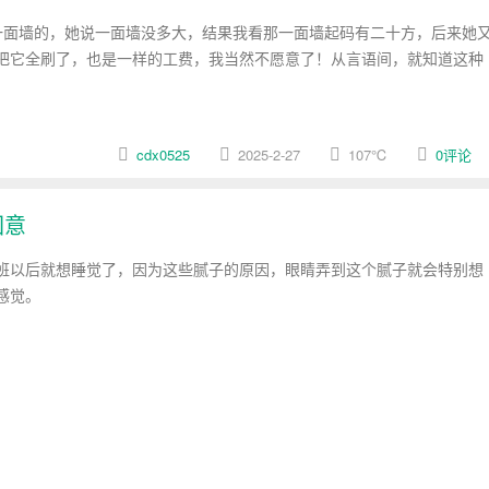
面墙的，她说一面墙没多大，结果我看那一面墙起码有二十方，后来她
把它全刷了，也是一样的工费，我当然不愿意了！从言语间，就知道这种
cdx0525
2025-2-27
107
℃
0评论
困意
班以后就想睡觉了，因为这些腻子的原因，眼睛弄到这个腻子就会特别想
感觉。