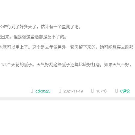
经进行到了好多天了，估计有一个星期了吧。
出来。但是做这些活都是急不了的。
也就可以用上了。这个是去年做另外一套房留下来的，她可能想买去刷那
1/4个天花的腻子。天气好刮这些腻子还算比较好打磨，如果天气不好，
cdx0525
2021-11-19
107
℃
0评论