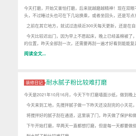
今天打磨，开始又害怕打磨，后来就越磨越精神！现在双眼
头，不过睡过头也可在下几站换乘，或者坐回头，还是写点
之前在其它地方，就试过连续近300天每天更新，还是在
今天比较迟出门，因为早上不愿起床，晚上已经盖棉被了，
的位置，昨天全部刮一次，还需要再刮一遍才好看到能能复
阅读全文...
耐水腻子粉比较难打磨
装修日记
今天是2021年10月16月，今天下午打磨墙面沙纸，做到晚
今天来到工地，先搅拌腻子做一下昨天还没刮完的小天花
将搅拌好的腻子刮在通道，这里装了门，昨天做了保护和做
下午开始打磨，早两天一直都想打磨，但是每一天都要做些
耐水腻子粉比较难打磨