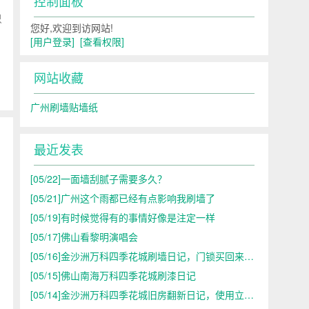
控制面板
只
您好,欢迎到访网站!
[用户登录]
[查看权限]
网站收藏
广州刷墙贴墙纸
最近发表
[05/22]
一面墙刮腻子需要多久？
[05/21]
广州这个雨都已经有点影响我刷墙了
[05/19]
有时候觉得有的事情好像是注定一样
[05/17]
佛山看黎明演唱会
。
[05/16]
金沙洲万科四季花城刷墙日记，门锁买回来了，不合适
[05/15]
佛山南海万科四季花城刷漆日记
[05/14]
金沙洲万科四季花城旧房翻新日记，使用立邦漆