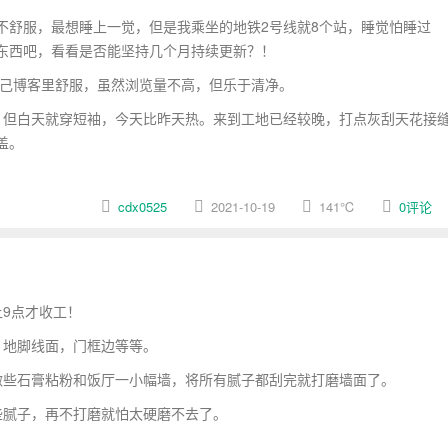
不舒服，最想睡上一觉，但是我乘坐的地铁2号线就8个站，睡觉怕睡过
东西吧，看看是否能坚持几个月持续更新？！
自己博客里舒服，虽然浏览量不高，但乐于清净。
但白天就穿短袖，今天比昨天热。来到工地已经较晚，打点灰刮天花接
盖。
cdx0525
2021-10-19
141
℃
0评论
上9点才收工！
，地脚线面，门框边等等。
些石膏粘粉和饭厅一小幅墙，将所有腻子都刮完就打磨墙面了。
腻子，再不打磨就怕太硬磨不去了。