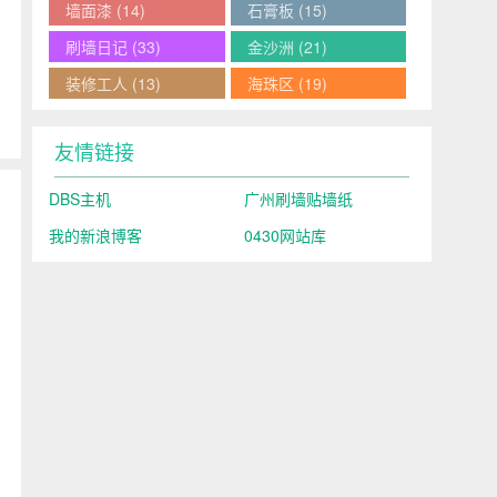
墙面漆
(14)
石膏板
(15)
刷墙日记
(33)
金沙洲
(21)
装修工人
(13)
海珠区
(19)
友情链接
DBS主机
广州刷墙贴墙纸
我的新浪博客
0430网站库