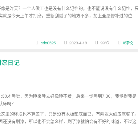
像是昨天？一个人做工也是没有什么记性的，也不能说没有什么记性，
实就是今天上午才打磨，重新刮腻子的地方不多，加上全屋修补过的位
cdx0525
2023-4-18
99
℃
0评论
刷漆日记
30才睡觉，因为睡来睡去好像睡不着，后来一觉睡到7:30，我觉得我是
认床吗？
这里的环境也不算差了，只是没有木板垫底而已，有两张大纸皮就够了
面还没有刷漆，所以也不会怎么样，刷了漆就怕会有不好的味道，不过这