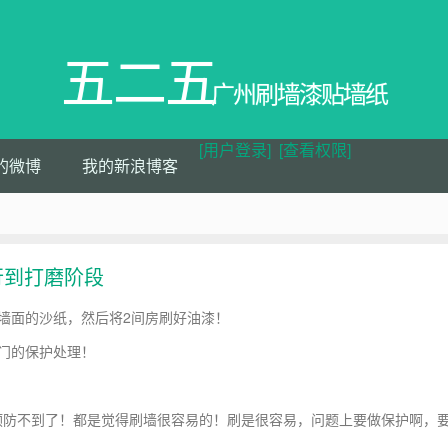
五二五
广州刷墙漆贴墙纸
[用户登录]
[查看权限]
的微博
我的新浪博客
行到打磨阶段
墙面的沙纸，然后将2间房刷好油漆！
门的保护处理！
防不到了！都是觉得刷墙很容易的！刷是很容易，问题上要做保护啊，