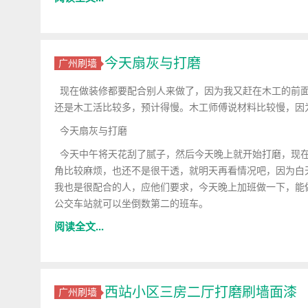
今天扇灰与打磨
广州刷墙
现在做装修都要配合别人来做了，因为我又赶在木工的前面
还是木工活比较多，预计得慢。木工师傅说材料比较慢，因
今天扇灰与打磨
今天中午将天花刮了腻子，然后今天晚上就开始打磨，现在
角比较麻烦，也还不是很干透，就明天再看情况吧，因为白
我也是很配合的人，应他们要求，今天晚上加班做一下，能做
公交车站就可以坐倒数第二的班车。
阅读全文...
西站小区三房二厅打磨刷墙面漆
广州刷墙