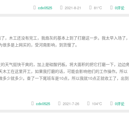
cdx0525
2021-8-21
81
℃
0评论
了，木工还没有完工，我扇灰的基本上到了打磨这一步。我太早入场了
为很多是上网买的，受河南影响，到货慢了。
的天气挺快干爽的，加上是硅酸钙板。将大面积的把它打磨一下，边边
天木工在这里开工，如果我打磨的话，可能会影响他们的工作操作。所以
多少就多少。查了一下尾班车是10点，所以我就10点正就收工了，出到
cdx0525
2021-7-26
104
℃
0评论