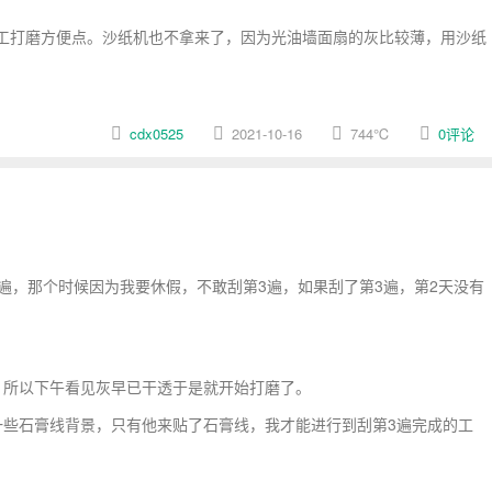
工打磨方便点。沙纸机也不拿来了，因为光油墙面扇的灰比较薄，用沙纸
cdx0525
2021-10-16
744
℃
0评论
遍，那个时候因为我要休假，不敢刮第3遍，如果刮了第3遍，第2天没有
所以下午看见灰早已干透于是就开始打磨了。
些石膏线背景，只有他来贴了石膏线，我才能进行到刮第3遍完成的工