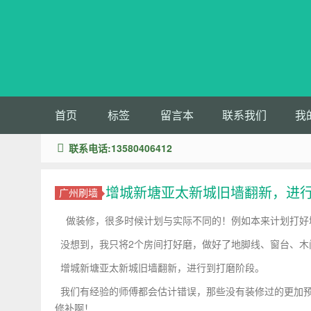
首页
标签
留言本
联系我们
我
联系电话:13580406412
增城新塘亚太新城旧墙翻新，进
广州刷墙
做装修，很多时候计划与实际不同的！例如本来计划打好
没想到，我只将2个房间打好磨，做好了地脚线、窗台、木
增城新塘亚太新城旧墙翻新，进行到打磨阶段。
我们有经验的师傅都会估计错误，那些没有装修过的更加预
修补啊！