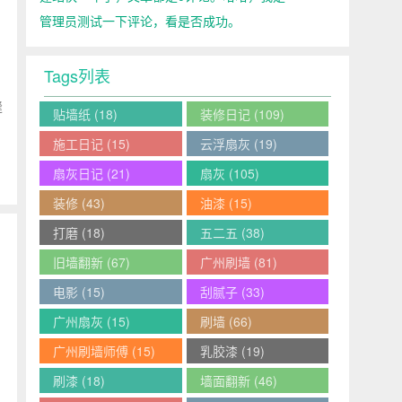
管理员测试一下评论，看是否成功。
Tags列表
缝
贴墙纸
(18)
装修日记
(109)
施工日记
(15)
云浮扇灰
(19)
扇灰日记
(21)
扇灰
(105)
装修
(43)
油漆
(15)
打磨
(18)
五二五
(38)
旧墙翻新
(67)
广州刷墙
(81)
电影
(15)
刮腻子
(33)
广州扇灰
(15)
刷墙
(66)
广州刷墙师傅
(15)
乳胶漆
(19)
刷漆
(18)
墙面翻新
(46)