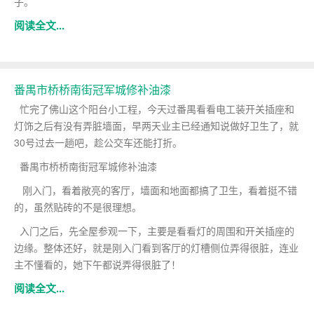
子。
阅读全文...
番禺市桥桥南街冠军城修补油漆
忙完了佛山这个阳台小工程，今天过番禺看看电工装开关插座和
灯饰之后有没有弄脏墙面，早两天业主已经通知说做好卫生了，就
30号过去一趟吧，趁公交车还能打折。
番禺市桥桥南街冠军城修补油漆
刚入门，看着敞亮的客厅，墙面和地面都搞了卫生，看着挺不错
的，虽然贴砖的不是很理想。
入门之后，先全屋参观一下，主要是看看灯的周围和开关插座的
边缘。整体还好，就是刚入门看到客厅的灯槽侧位弄得很脏，连业
主不懂看的，她下午都说弄得很脏了！
阅读全文...