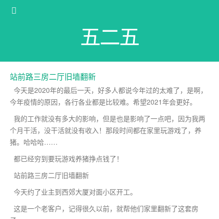
五二五
站前路三房二厅旧墙翻新
今天是2020年的最后一天，好多人都说今年过的太难了，是啊，
今年疫情的原因，各行各业都是比较难。希望2021年会更好。
我的工作就没有多大的影响，但是也是影响了一点吧，因为我两
个月干活，没干活就没有收入！那段时间都在家里玩游戏了，养
猪。哈哈哈……
都已经穷到要玩游戏养猪挣点钱了！
站前路三房二厅旧墙翻新
今天约了业主到西郊大厦对面小区开工。
这是一个老客户，记得很久以前，就帮他们家里翻新了这套房