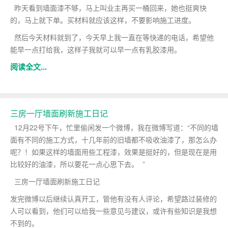
昨天看到墙面漆不够，马上叫业主再买一桶回来，她也挺爽快
的，马上就下单。买材料就应该这样，不要影响施工进度。
然后今天材料就到了，今天早上我一直在等快递的电话，希望他
能早一点打给我，这样子我就可以早一点有乳胶漆用。
阅读全文...
三房一厅墙面刷新施工日记
12月22号下午，忙里偷闲发一个微博，我在微博写道：“不同的墙
面有不同的施工方式，十几年前的旧墙都不吸收油漆了，那怎么办
呢？！如果这样的墙面用些工程漆，效果是挺好的，但是现在是用
比较好的油漆，所以要花一点心思下去。 ”
三房一厅墙面刷新施工日记
发完微博以后继续认真开工，管他有没有人评论，希望路过装修的
人可以看到，他们可以给我一些意见与建议，或许有些知识是我想
不到的。