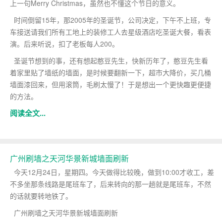
上一句Merry Christmas，虽然也不懂这个节日的意义。
时间倒留15年，那2005年的圣诞节，公司决定，下午不上班，专
车接送请我们所有工地上的装修工人去星级酒店吃圣诞大餐，看表
演。后来听说，扣了老板每人200。
圣诞节想到的事，还有想起憨豆先生，快新历年了，憨豆先生看
着家里贴了墙纸的墙面，是时候要翻新一下，超市大降价，买几桶
墙面漆回来，但用滚筒，毛刷太慢了！于是想出一个更快趣更便捷
的方法。
阅读全文...
广州刷墙之天河华景新城墙面刷新
今天12月24日，星期四。今天做得比较晚，做到10:00才收工，差
不多坐那条线路是尾班车了，后来转向的那一趟就是尾班车，不然
的话就要转地铁了。
广州刷墙之天河华景新城墙面刷新