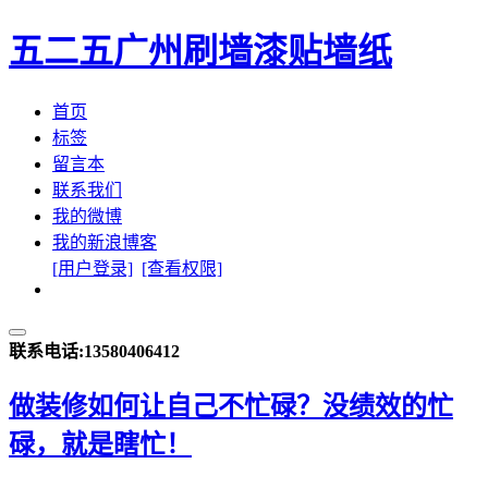
五二五
广州刷墙漆贴墙纸
首页
标签
留言本
联系我们
我的微博
我的新浪博客
[用户登录]
[查看权限]
联系电话:13580406412
做装修如何让自己不忙碌？没绩效的忙
碌，就是瞎忙！