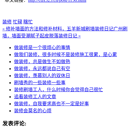
本文链接：
http://cdx525.cn/post/1156.html
装修
忙碌
瞎忙
« 修补墙面的方法和修补材料，五羊新城刷墙装修日记
广州刷
墙，墙面受潮腻子起皮脱落装修日记 »
做装修是一个很烦心的事情
做我们装修，很多时候不是装修施工很累，是心累
做装修，总是做生不如做熟
做装修，永远都说自己有空
做装修，羡慕别人的双休日
刷墙秀的一些装修一些事
装修刷墙工人，什么时候你会觉得自己很忙
追看装修工人的文章
做装修，自我要求高也不一定是好事
装修会莫名的心烦
发表评论: