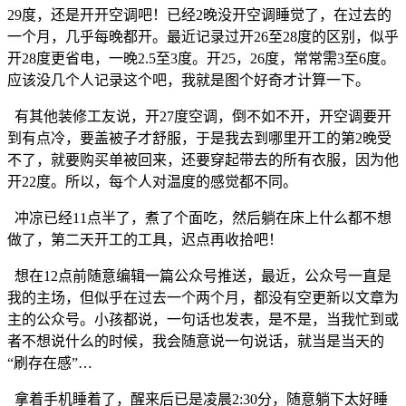
29度，还是开开空调吧！已经2晚没开空调睡觉了，在过去的
一个月，几乎每晚都开。最近记录过开26至28度的区别，似乎
开28度更省电，一晚2.5至3度。开25，26度，常常需3至6度。
应该没几个人记录这个吧，我就是图个好奇才计算一下。
有其他装修工友说，开27度空调，倒不如不开，开空调要开
到有点冷，要盖被子才舒服，于是我去到哪里开工的第2晚受
不了，就要购买单被回来，还要穿起带去的所有衣服，因为他
开22度。所以，每个人对温度的感觉都不同。
冲凉已经11点半了，煮了个面吃，然后躺在床上什么都不想
做了，第二天开工的工具，迟点再收拾吧！
想在12点前随意编辑一篇公众号推送，最近，公众号一直是
我的主场，但似乎在过去一个两个月，都没有空更新以文章为
主的公众号。小孩都说，一句话也发表，是不是，当我忙到或
者不想说什么的时候，我会随意说一句说话，就当是当天的
“刷存在感”…
拿着手机睡着了，醒来后已是凌晨2:30分，随意躺下太好睡