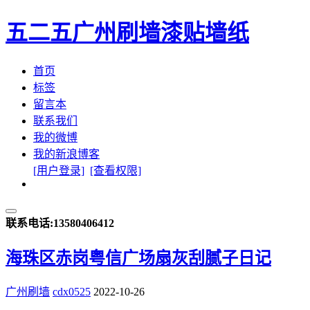
五二五
广州刷墙漆贴墙纸
首页
标签
留言本
联系我们
我的微博
我的新浪博客
[用户登录]
[查看权限]
联系电话:13580406412
海珠区赤岗粤信广场扇灰刮腻子日记
广州刷墙
cdx0525
2022-10-26