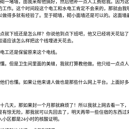
砌一堵墙，由我来帮他搞好，然后他补一点人工费给我。因为这
的工作。这个时间段这个电工和水电工肯定不会来的，那就由我
做得多就有经验了。至于砌墙，砌小面墙还是可以的。这面墙最厚
点就下班还是怎么样？你说他到点下班吧，他又已经将天花钻了
知道应该怎么样把这个线埋进天花去。
电工还是保留原来这个电线。
懂。但是卫生间里面的美缝，我就打算教他做。他只给一点点人
他们也懂。如果让他来请人做也是那些什么网上平台。上面好多
十几天，那如果封一个月那就麻烦了！所以我就上网去看一下，
在是有惊无险，那我就可以先回去了，明天再带一些住宿的东西
小区都是24小时的核酸证明。