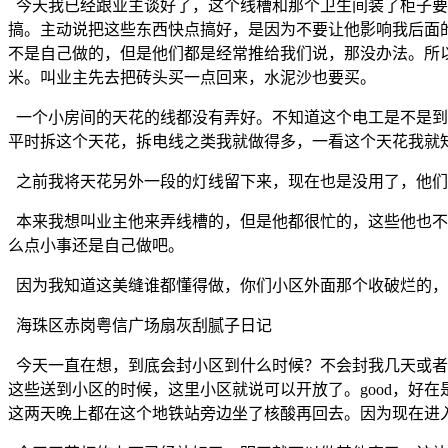
今天我已经跟业主谈好了，这个线槽和那个卫生间装了柜子要
搞。主动说把这些东西快点搞好，是因为不要让他影响我后面
不是自己做的，但是他们都是经常推给我们说，那没办法。所以
米。叫业主先去把砖头买一点回来，水泥沙也要买。
一个小房间的天花的线都没有弄好。不知道这个电工是不是到
平时拆这个天花，拆电线之类我就做得多，一看这个天花我就
之前我将天花另外一段的灯线留下来，现在也是没用了，他们
本来我想叫业主他来弄线槽的，但是他都很忙的，这些他也不
么点小事还是自己做吧。
因为我知道这美缝谁都懂得做，你们小区外面那个收破烂的，
海珠区赤岗粤信广场扇灰刮腻子日记
今天一直在想，到底会封小区到什么时候？不会封我几天或者
这些送到小区的时候，这里小区就说可以开放了。good，好
这两天晚上都在这个地铁站旁边坐了核酸再回去。因为现在进入