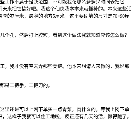
些工作不属于是我范围，不可能我花那么多多少时间去把它
明天来把它搞好吧。我这个仙侠我本本来就懂补的。本来这些活
的7厘米，最窄的地方5厘米，这里要砌墙的尺寸是70×90厘
几个孔，然后打上胶粒，看到这个做法我就知道应该怎么做？
工，我才没有空去弄那些美缝。他本来想请人来做的，我说那
都是二把手，二把刀的。
这里还是可以上网下单买一点青菜，肉什么的，等我上网下单
过来，这样子我就可以住工地啦，反正还有几天的活，懒得跑了。