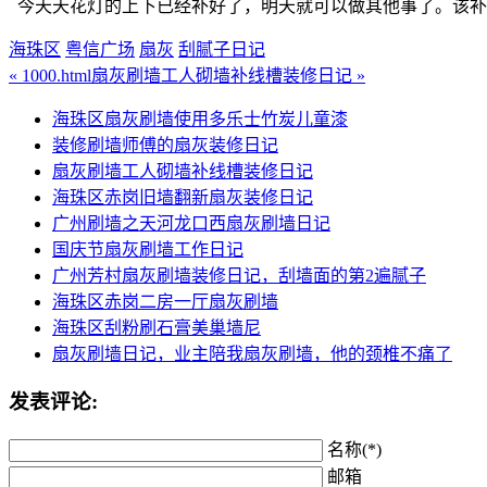
今天天花灯的上下已经补好了，明天就可以做其他事了。该补
海珠区
粤信广场
扇灰
刮腻子日记
« 1000.html
扇灰刷墙工人砌墙补线槽装修日记 »
海珠区扇灰刷墙使用多乐士竹炭儿童漆
装修刷墙师傅的扇灰装修日记
扇灰刷墙工人砌墙补线槽装修日记
海珠区赤岗旧墙翻新扇灰装修日记
广州刷墙之天河龙口西扇灰刷墙日记
国庆节扇灰刷墙工作日记
广州芳村扇灰刷墙装修日记，刮墙面的第2遍腻子
海珠区赤岗二房一厅扇灰刷墙
海珠区刮粉刷石膏美巢墙尼
扇灰刷墙日记，业主陪我扇灰刷墙，他的颈椎不痛了
发表评论:
名称(*)
邮箱