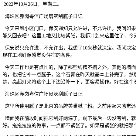
2022年10月26日，星期三。
海珠区赤岗粤信广场扇灰刮腻子日记
今天来到小区门口，保安通知只允许进，不允许出。我问如果
能又回去吧？这里工地又比较紧张，我都计划来这里住了，今
保安说只允许进，不允许出，我想了10来秒就决定。我就决
现在工地好像感觉没住宿的条件。
今天工作也是有点忙的，除了那些线槽不搞之外，其他的墙面
的，也把它补一点腻子，这个石膏在昨天就基本上补完了，然
楚，亮起灯来将这个上下边沿补一下，更容易操作。好在这个石
海珠区赤岗粤信广场扇灰刮腻子日记
这里所使用腻子是北京的品牌美巢腻子粉。之前用起来感觉还
墙面我在前段时间把它刮好两遍了，剩下最后一边没有刮，就
好。拖拖拉拉的做事，一点都不紧张了。如果是紧张的就把那