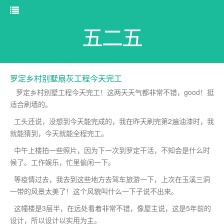
五二五
罗定乡村别墅扇灰工程今天完工
罗定乡村别墅工程今天完工！这两天天气都非常不错，good！挺
适合刷墙的。
工头还说，没想到今天能完成的，我在昨天刷完第2遍油漆时，我
就能猜到，今天就能全程完工。
中午上楼拍一些照片，因为下一次到罗定干活，不知会是什么时
候了。工作娱乐，忙里偷闲一下。
等疫情过去，我去到这些地方去驾车旅游一下，上次在玉溪三洞
一带的风景太美了！这个风貌叫什么一下子说不出来。
这幢楼是3层半，在远处看着非常不错，像屋主说，这是5年前的
设计，所以设计以实用为主。